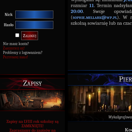
rozmiar
11
. Termin nadsyła
20:00
. Swoje opowia
Nick
(
sophie.mellark@wp.pl
). W r
szkolną sowiarnię lub na czac
Hasło
Nie masz konta?
Zarejestruj się!
Problemy z logowaniem?
Przypomnij hasło!
Pier
Zapisy
Wykaligrafowa
Zapisy na LVIII rok szkolny są
ZAMKNIĘTE!
Ko
Zapraszamy do zapisów na