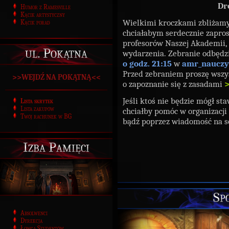
Dr
Humor z Ramesville
Kącik artystyczny
Wielkimi kroczkami zbliżamy
Kącik porad
chciałabym serdecznie zapros
profesorów Naszej Akademii, 
ul. Pokątna
wydarzenia. Zebranie odbędzie
o godz. 21:15
w
amr_nauczy
Przed zebraniem proszę wszy
>>WEJDŹ NA POKĄTNĄ<<
o zapoznanie się z zasadami
Jeśli ktoś nie będzie mógł st
Lista skrytek
Lista zakupów
chciałby pomóc w organizacji
Twój rachunek w BG
bądź poprzez wiadomość na s
Izba Pamięci
Sp
Absolwenci
Dyrekcja
Łowca Studentów