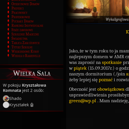
Opiekunowie Domów
Prefekci
Pracownicy
Profesorowie
Wykaligrafowa
Puchary Domów
Rankingi Indywidualne
Staże zawodowe
K
Szkolenie Magiczne
Świadectwa
Tablica Zasłużonych
Tytuły Szkolne
Jako, że w tym roku to ja m
Weekendowe Kursy
Wiedza o Ramesville
najlepszym domem w AMR cz
was zaprosić na
spotkanie
prz
w
piątek
(15.09.2017r.) o god
Wielka Sala
naszym dormitorium (/join
a
żeby lepiej się
poznać
i rozwi
W pokoju
Kryształowa
Obecność jest
obowiązkowa
dl
Komnata
jest 2 osób:
usprawiedliwienia prosiłab
Shado
green@wp.pl
. Mam nadzieję
Kryształek 🤖