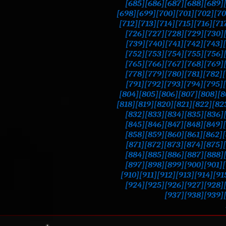
[685]
[686]
[687]
[688]
[689]
[698]
[699]
[700]
[701]
[702]
[70
[712]
[713]
[714]
[715]
[716]
[71
[726]
[727]
[728]
[729]
[730]
[739]
[740]
[741]
[742]
[743]
[752]
[753]
[754]
[755]
[756]
[765]
[766]
[767]
[768]
[769]
[778]
[779]
[780]
[781]
[782]
[791]
[792]
[793]
[794]
[795]
[804]
[805]
[806]
[807]
[808]
[8
[818]
[819]
[820]
[821]
[822]
[82
[832]
[833]
[834]
[835]
[836]
[845]
[846]
[847]
[848]
[849]
[858]
[859]
[860]
[861]
[862]
[871]
[872]
[873]
[874]
[875]
[884]
[885]
[886]
[887]
[888]
[897]
[898]
[899]
[900]
[901]
[910]
[911]
[912]
[913]
[914]
[91
[924]
[925]
[926]
[927]
[928]
[937]
[938]
[939]