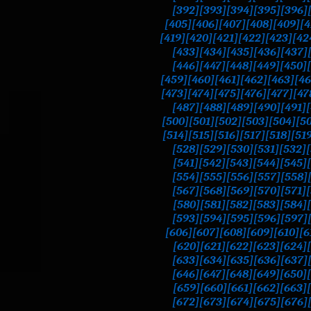
[392]
[393]
[394]
[395]
[396]
[405]
[406]
[407]
[408]
[409]
[4
[419]
[420]
[421]
[422]
[423]
[42
[433]
[434]
[435]
[436]
[437]
[446]
[447]
[448]
[449]
[450]
[459]
[460]
[461]
[462]
[463]
[46
[473]
[474]
[475]
[476]
[477]
[47
[487]
[488]
[489]
[490]
[491]
[500]
[501]
[502]
[503]
[504]
[5
[514]
[515]
[516]
[517]
[518]
[51
[528]
[529]
[530]
[531]
[532]
[541]
[542]
[543]
[544]
[545]
[554]
[555]
[556]
[557]
[558]
[567]
[568]
[569]
[570]
[571]
[580]
[581]
[582]
[583]
[584]
[593]
[594]
[595]
[596]
[597]
[606]
[607]
[608]
[609]
[610]
[6
[620]
[621]
[622]
[623]
[624]
[633]
[634]
[635]
[636]
[637]
[646]
[647]
[648]
[649]
[650]
[659]
[660]
[661]
[662]
[663]
[672]
[673]
[674]
[675]
[676]