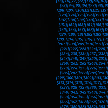
[75]
[76]
[77]
[78]
[79]
[80]
[81]
[
[93]
[94]
[95]
[96]
[97]
[98]
[9
[108]
[109]
[110]
[111]
[112]
[113]
[123]
[124]
[125]
[126]
[127]
[1
[137]
[138]
[139]
[140]
[141]
[14
[151]
[152]
[153]
[154]
[155]
[1
[165]
[166]
[167]
[168]
[169]
[1
[179]
[180]
[181]
[182]
[183]
[1
[193]
[194]
[195]
[196]
[197]
[19
[207]
[208]
[209]
[210]
[211]
[2
[221]
[222]
[223]
[224]
[225]
[234]
[235]
[236]
[237]
[238]
[247]
[248]
[249]
[250]
[251]
[
[260]
[261]
[262]
[263]
[264]
[273]
[274]
[275]
[276]
[277]
[286]
[287]
[288]
[289]
[290]
[299]
[300]
[301]
[302]
[303]
[3
[313]
[314]
[315]
[316]
[317]
[31
[327]
[328]
[329]
[330]
[331]
[340]
[341]
[342]
[343]
[344]
[353]
[354]
[355]
[356]
[357]
[366]
[367]
[368]
[369]
[370]
[379]
[380]
[381]
[382]
[383]