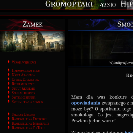
42310
Zamek
Smoc
Wrota wejściowe
Wykaligrafowa
Harmonogram roku
Ko
Nasza Akademia
Oferta Edukacyjna
Regulamin czatu
Statut Akademii
Szkolne dekrety
Mam dla was konkurs dłu
System oceniania
System pisania newsów
opowiadania
związanego z 
może być? O spotkaniu tego 
smokologa. Co jest nagrodą
Szkolny Discord
Ramesville na Facebooku
Powiem jedno, warto!
Ramesville na Instagramie
Ramesville na TikToku
Wymogami są: minimum
jed