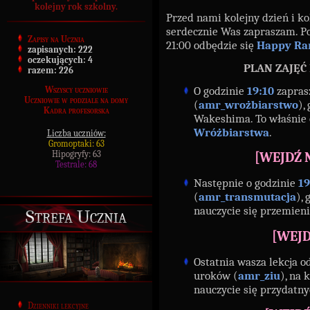
kolejny rok szkolny.
Przed nami kolejny dzień i kol
serdecznie Was zapraszam. Po
Zapisy na Ucznia
21:00 odbędzie się
Happy R
zapisanych:
222
oczekujących:
4
PLAN ZAJĘĆ
razem:
226
O godzinie
19:10
zapras
Wszyscy uczniowie
Uczniowie w podziale na domy
(
amr_wrożbiarstwo
),
Kadra profesorska
Wakeshima. To właśnie
Wróżbiarstwa
.
Liczba uczniów:
Gromoptaki: 63
Hipogryfy: 63
[WEJDŹ
Testrale: 68
Następnie o godzinie
19
(
amr_transmutacja
),
nauczycie się przemieni
Strefa Ucznia
[WEJ
Ostatnia wasza lekcja o
uroków (
amr_ziu
), na 
nauczycie się przydatn
Dzienniki lekcyjne