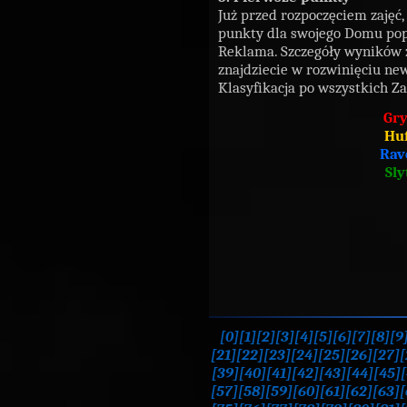
Już przed rozpoczęciem zajęć,
punkty dla swojego Domu popr
Reklama. Szczegóły wyników 
znajdziecie w rozwinięciu ne
Klasyfikacja po wszystkich Z
Gry
Huf
Rav
Sly
[0]
[1]
[2]
[3]
[4]
[5]
[6]
[7]
[8]
[9
[21]
[22]
[23]
[24]
[25]
[26]
[27]
[
[39]
[40]
[41]
[42]
[43]
[44]
[45]
[
[57]
[58]
[59]
[60]
[61]
[62]
[63]
[