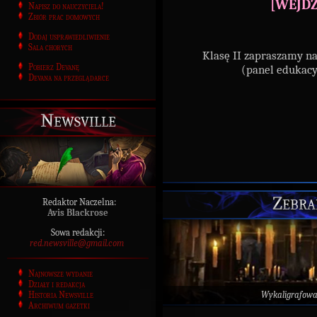
[WEJDŹ
Napisz do nauczyciela!
Zbiór prac domowych
Dodaj usprawiedliwienie
Sala chorych
Klasę II zapraszamy n
Pobierz Devanę
(panel edukac
Devana na przeglądarce
Newsville
Zebra
Redaktor Naczelna:
Avis Blackrose
Sowa redakcji:
red.newsville@gmail.com
Najnowsze wydanie
Działy i redakcja
Historia Newsville
Wykaligrafow
Archiwum gazetki