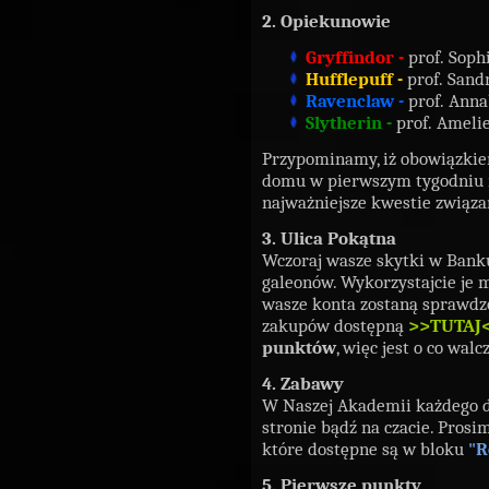
2. Opiekunowie
Gryffindor -
prof. Soph
Hufflepuff -
prof. Sand
Ravenclaw -
prof. Anna
Slytherin -
prof. Ameli
Przypominamy, iż obowiązkie
domu w pierwszym tygodniu n
najważniejsze kwestie związa
3. Ulica Pokątna
Wczoraj wasze skytki w Banku
galeonów. Wykorzystajcie je 
wasze konta zostaną sprawdzon
zakupów dostępną
>>TUTAJ
punktów
, więc jest o co walc
4. Zabawy
W Naszej Akademii każdego d
stronie bądź na czacie. Pros
które dostępne są w bloku
"R
5. Pierwsze punkty