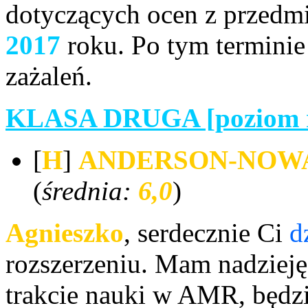
dotyczących ocen z przed
2017
roku. Po tym terminie
zażaleń.
KLASA DRUGA [poziom r
[
H
]
ANDERSON-NO
(
średnia:
6,0
)
Agnieszko
, serdecznie Ci
d
rozszerzeniu. Mam nadzieję,
trakcie nauki w AMR, będzi