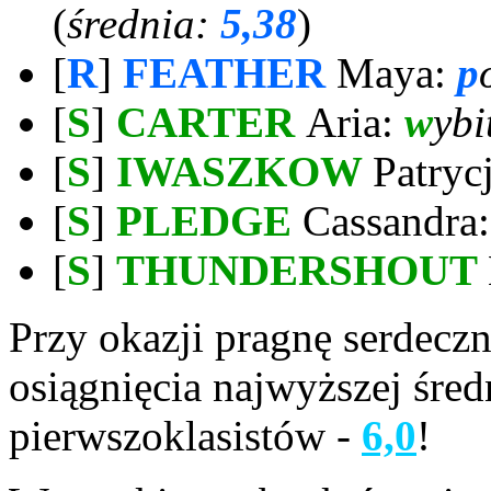
(
średnia:
5,38
)
[
R
]
FEATHER
Maya:
p
[
S
]
CARTER
Aria:
w
ybi
[
S
]
IWASZKOW
Patryc
[
S
]
PLEDGE
Cassandra
[
S
]
THUNDERSHOUT
Przy okazji pragnę serdecz
osiągnięcia najwyższej śre
pierwszoklasistów -
6,0
!