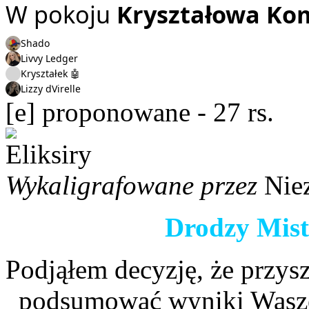
W pokoju
Kryształowa Ko
Shado
Livvy Ledger
Kryształek 🤖
Lizzy dVirelle
[e] proponowane - 27 rs.
Wykaligrafowane przez
Nie
Drodzy Mist
Podjąłem decyzję, że przys
podsumować wyniki Wasze