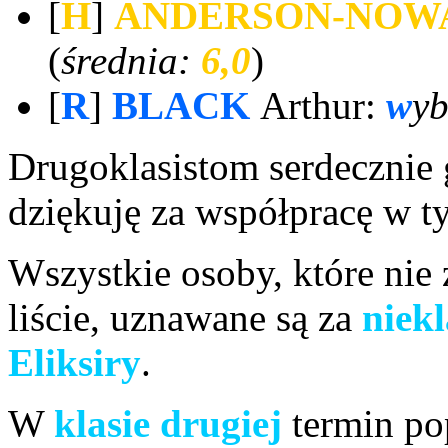
[
H
]
ANDERSON-NO
(
średnia:
6,0
)
[
R
]
BLACK
Arthur:
w
yb
Drugoklasistom serdecznie 
dziękuję za współpracę w 
Wszystkie osoby, które nie
liście, uznawane są za
niek
Eliksiry
.
W
klasie drugiej
termin po