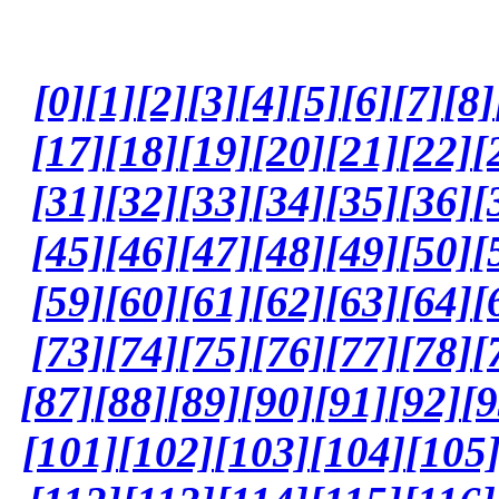
[0]
[1]
[2]
[3]
[4]
[5]
[6]
[7]
[8]
[17]
[18]
[19]
[20]
[21]
[22]
[
[31]
[32]
[33]
[34]
[35]
[36]
[
[45]
[46]
[47]
[48]
[49]
[50]
[
[59]
[60]
[61]
[62]
[63]
[64]
[
[73]
[74]
[75]
[76]
[77]
[78]
[
[87]
[88]
[89]
[90]
[91]
[92]
[9
[101]
[102]
[103]
[104]
[105