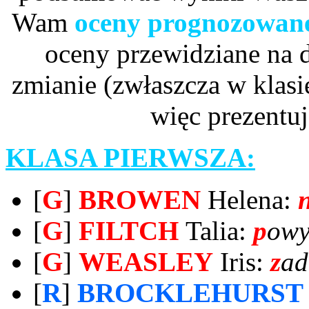
Wam
oceny prognozowan
oceny przewidziane na 
zmianie (zwłaszcza w klasie
więc prezentu
KLASA PIERWSZA:
[
G
]
BROWEN
Helena:
[
G
]
FILTCH
Talia:
p
owy
[
G
]
WEASLEY
Iris:
z
ad
[
R
]
BROCKLEHURS