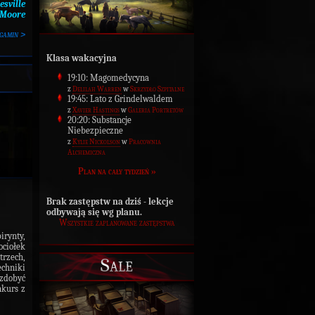
sville
.Moore
gamin >
Klasa wakacyjna
19:10: Magomedycyna
z
Delilah Warren
w
Skrzydło Szpitalne
19:45: Lato z Grindelwaldem
z
Xavier Hastings
w
Galeria Portretów
20:20: Substancje
Niebezpieczne
z
Kylie Nickolson
w
Pracownia
Alchemiczna
Plan na cały tydzień »
Brak zastępstw na dziś - lekcje
odbywają się wg planu.
Wszystkie zaplanowane zastępstwa
irynty,
ociołek
trzech,
Sale
echniki
 zdobyć
kurs z