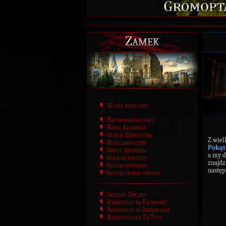
Zamek
Wrota wejściowe
Harmonogram roku
Nasza Akademia
Oferta Edukacyjna
Z wiel
Regulamin czatu
Pokąt
Statut Akademii
a my d
Szkolne dekrety
znajdz
System oceniania
następ
System pisania newsów
Szkolny Discord
Ramesville na Facebooku
Ramesville na Instagramie
Ramesville na TikToku