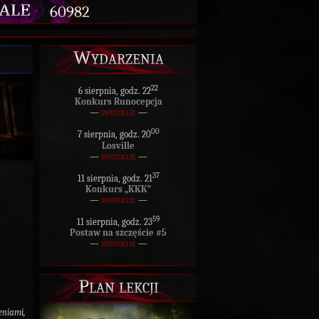
60982
Wydarzenia
22
6 sierpnia, godz. 22
Konkurs Runocepcja
—
świstoklik
—
00
7 sierpnia, godz. 20
Losville
—
świstoklik
—
37
11 sierpnia, godz. 21
Konkurs „KKK”
—
świstoklik
—
59
11 sierpnia, godz. 23
Postaw na szczęście #5
—
świstoklik
—
Plan lekcji
eniami,