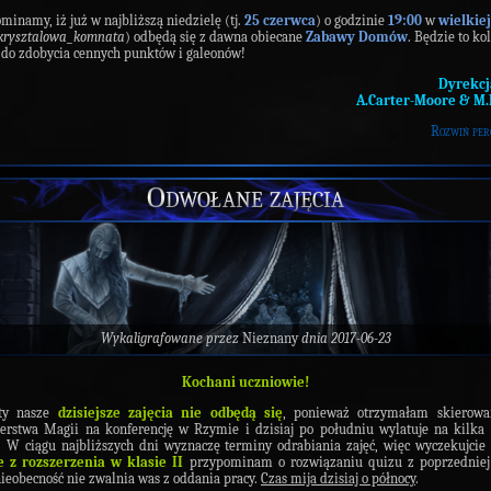
minamy, iż już w najbliższą niedzielę (tj.
25 czerwca
) o godzinie
19:00
w
wielkiej
 krysztalowa_komnata
) odbędą się z dawna obiecane
Zabawy Domów
. Będzie to ko
 do zdobycia cennych punktów i galeonów!
Dyrekc
A.Carter-Moore & M
Rozwiń per
Odwołane zajęcia
Wykaligrafowane przez
Nieznany
dnia 2017-06-23
Kochani uczniowie!
ety nasze
dzisiejsze zajęcia nie odbędą się
, ponieważ otrzymałam skierowa
erstwa Magii na konferencję w Rzymie i dzisiaj po południu wylatuje na kilka
 W ciągu najbliższych dni wyznaczę terminy odrabiania zajęć, więc wyczekujcie
e z rozszerzenia w klasie II
przypominam o rozwiązaniu quizu z poprzedniej 
ieobecność nie zwalnia was z oddania pracy.
Czas mija dzisiaj o północy
.