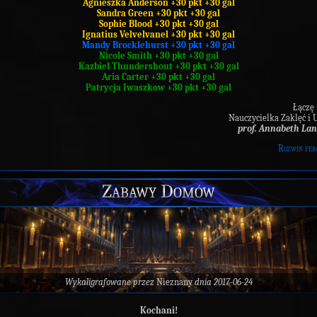
Agnieszka Anderson +30 pkt +30 gal
Sandra Green +30 pkt +30 gal
Sophie Blood +30 pkt +30 gal
Ignatius Velvelvanel +30 pkt +30 gal
Mandy Brocklehurst +30 pkt +30 gal
Nicole Smith +30 pkt +30 gal
Kazbiel Thundershout +30 pkt +30 gal
Aria Carter +30 pkt +30 gal
Patrycja Iwaszkow +30 pkt +30 gal
Łączę 
Nauczycielka Zaklęć i
prof. Annabeth Lan
Rozwiń per
Zabawy Domów
Wykaligrafowane przez
Nieznany
dnia 2017-06-24
Kochani!