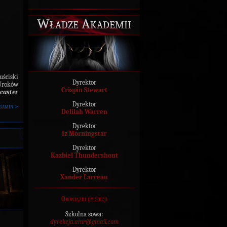
Władze Akademii
uściski
Dyrektor
 Uroków
Crispin Stewart
caster
Dyrektor
gamin >
Delilah Warren
Dyrektor
Iz Morningstar
Dyrektor
Kazbiel Thundershout
Dyrektor
Xander Larreau
Obowiązki dyrekcji
Szkolna sowa:
dyrekcja.amr@gmail.com