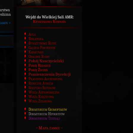
iarstwa
eshima
Wejdź do Wielkiej Sali AMR:
Kryształowa Komnata
gamin >
Aula
Biblioteka
Bursztynowe Ruiny
Galeria Portretów
Katakumby
Opalowe Ruiny
Pokój Nauczycielski
Pokój Redakcji
Pokój Życzeń
Pomieszczenia Dyrekcji
Pracownia Alchemiczna
Runiczne Atrium
Skrzydło Szpitalne
Wieża Astronomiczna
Wieża Księżycowa
Wieża Zegarowa
Dormitorium Gromoptaków
Dormitorium Hipogryfów
Dormitorium Testrali
-
Mapa zamku
-