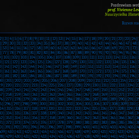
Pozdrawiam serd
prof. Vivienne Le
Nauczycielka Histori
Rozwiń per
2]
[3]
[4]
[5]
[6]
[7]
[8]
[9]
[10]
[11]
[12]
[13]
[14]
[15]
[16]
[17]
[18]
[19]
[20]
[21]
[22]
[23]
[24]
[
]
[29]
[30]
[31]
[32]
[33]
[34]
[35]
[36]
[37]
[38]
[39]
[40]
[41]
[42]
[43]
[44]
[45]
[46]
[47]
[48]
]
[53]
[54]
[55]
[56]
[57]
[58]
[59]
[60]
[61]
[62]
[63]
[64]
[65]
[66]
[67]
[68]
[69]
[70]
[71]
[72]
]
[77]
[78]
[79]
[80]
[81]
[82]
[83]
[84]
[85]
[86]
[87]
[88]
[89]
[90]
[91]
[92]
[93]
[94]
[95]
[96]
0]
[101]
[102]
[103]
[104]
[105]
[106]
[107]
[108]
[109]
[110]
[111]
[112]
[113]
[114]
[115]
[116]
[
0]
[121]
[122]
[123]
[124]
[125]
[126]
[127]
[128]
[129]
[130]
[131]
[132]
[133]
[134]
[135]
[136]
[
0]
[141]
[142]
[143]
[144]
[145]
[146]
[147]
[148]
[149]
[150]
[151]
[152]
[153]
[154]
[155]
[156]
[
0]
[161]
[162]
[163]
[164]
[165]
[166]
[167]
[168]
[169]
[170]
[171]
[172]
[173]
[174]
[175]
[176]
[
0]
[181]
[182]
[183]
[184]
[185]
[186]
[187]
[188]
[189]
[190]
[191]
[192]
[193]
[194]
[195]
[196]
[
00]
[201]
[202]
[203]
[204]
[205]
[206]
[207]
[208]
[209]
[210]
[211]
[212]
[213]
[214]
[215]
[2
19]
[220]
[221]
[222]
[223]
[224]
[225]
[226]
[227]
[228]
[229]
[230]
[231]
[232]
[233]
[234]
[2
38]
[239]
[240]
[241]
[242]
[243]
[244]
[245]
[246]
[247]
[248]
[249]
[250]
[251]
[252]
[253]
[2
57]
[258]
[259]
[260]
[261]
[262]
[263]
[264]
[265]
[266]
[267]
[268]
[269]
[270]
[271]
[272]
[2
76]
[277]
[278]
[279]
[280]
[281]
[282]
[283]
[284]
[285]
[286]
[287]
[288]
[289]
[290]
[291]
[2
5]
[296]
[297]
[298]
[299]
[300]
[301]
[302]
[303]
[304]
[305]
[306]
[307]
[308]
[309]
[310]
[
14]
[315]
[316]
[317]
[318]
[319]
[320]
[321]
[322]
[323]
[324]
[325]
[326]
[327]
[328]
[329]
[33
33]
[334]
[335]
[336]
[337]
[338]
[339]
[340]
[341]
[342]
[343]
[344]
[345]
[346]
[347]
[348]
[3
52]
[353]
[354]
[355]
[356]
[357]
[358]
[359]
[360]
[361]
[362]
[363]
[364]
[365]
[366]
[367]
[3
71]
[372]
[373]
[374]
[375]
[376]
[377]
[378]
[379]
[380]
[381]
[382]
[383]
[384]
[385]
[386]
[3
0]
[391]
[392]
[393]
[394]
[395]
[396]
[397]
[398]
[399]
[400]
[401]
[402]
[403]
[404]
[405]
[4
409]
[410]
[411]
[412]
[413]
[414]
[415]
[416]
[417]
[418]
[419]
[420]
[421]
[422]
[423]
[424]
[42
28]
[429]
[430]
[431]
[432]
[433]
[434]
[435]
[436]
[437]
[438]
[439]
[440]
[441]
[442]
[443]
[4