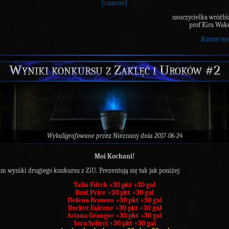
[labirynt]
nauczycielka wróżb
prof Kira Wak
Rozwiń per
Wyniki konkursu z Zaklęć i Uroków #2
Wykaligrafowane przez
Nieznany
dnia 2017-06-24
Moi Kochani!
m wyniki drugiego konkursu z ZiU. Prezentują się tak jak poniżej:
Talia Filtch +30 pkt +30 gal
Roxi Price +30 pkt +30 gal
Helena Browen +30 pkt +30 gal
Rocket Falcone +30 pkt +30 gal
Ariana Granger +30 pkt +30 gal
Sora Solieri +30 pkt +30 gal