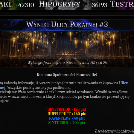
42310
36193
Wyniki Ulicy Pokątnej #3
Wykaligrafowane przez
Nieznany
dnia 2017-06-25
Kochana Społeczności Ramesville!
ką radością informuję, iż wczoraj upłynął termin realizowania zakupów na
Ulicy
nej
. Wszyskie punkty zostały już podliczone,
ziękujemy Wam serdecznie za tak liczny udział w zabawie. Wyniki szczegółowe
iecie w rozwinięciu newsa, a klasyfikacja domów po tym konkursie prezentuję się
ująco:
GRYFFINDOR +120 pkt
HUFFLEPUFF +160 pkt
RAVENCLAW +40 pkt
SLYTHERIN + 200 pkt
Z serdecznymi pozdrowi