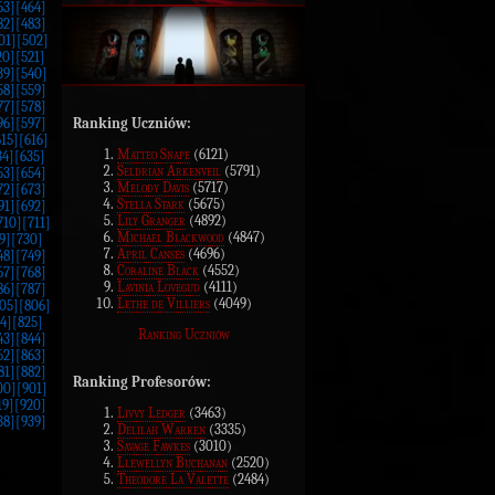
63]
[464]
82]
[483]
01]
[502]
20]
[521]
39]
[540]
58]
[559]
77]
[578]
Ranking Uczniów:
96]
[597]
615]
[616]
Matteo Snape
(6121)
34]
[635]
Seldrian Arkenveil
(5791)
53]
[654]
Melody Davis
(5717)
72]
[673]
Stella Stark
(5675)
91]
[692]
Lily Granger
(4892)
710]
[711]
Michael Blackwood
(4847)
9]
[730]
April Canses
(4696)
48]
[749]
Coraline Black
(4552)
67]
[768]
Lavinia Lovegud
(4111)
86]
[787]
Lethe de Villiers
(4049)
05]
[806]
4]
[825]
Ranking Uczniów
43]
[844]
62]
[863]
81]
[882]
Ranking Profesorów:
00]
[901]
19]
[920]
Livvy Ledger
(3463)
38]
[939]
Delilah Warren
(3335)
Savage Fawkes
(3010)
Llewellyn Buchanan
(2520)
Theodore La Valette
(2484)