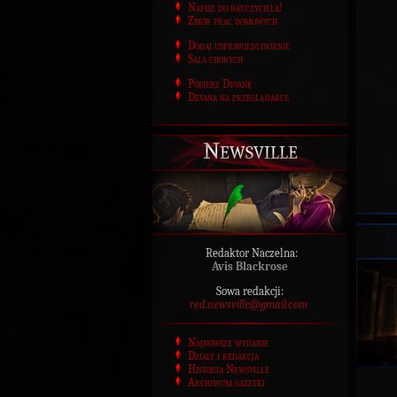
Napisz do nauczyciela!
Zbiór prac domowych
Dodaj usprawiedliwienie
Sala chorych
Pobierz Devanę
Devana na przeglądarce
Newsville
Redaktor Naczelna:
Avis Blackrose
Sowa redakcji:
red.newsville@gmail.com
Najnowsze wydanie
Działy i redakcja
Historia Newsville
Archiwum gazetki