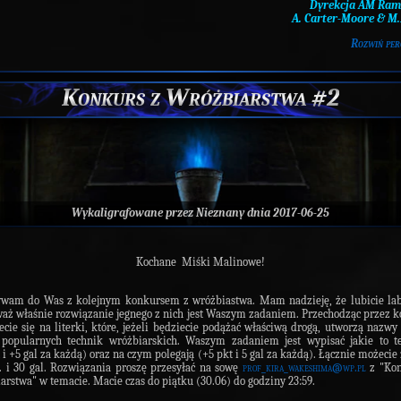
Dyrekcja AM Rame
A. Carter-Moore & M
Rozwiń per
Konkurs z Wróżbiarstwa #2
Wykaligrafowane przez
Nieznany
dnia 2017-06-25
Kochane Miśki Malinowe!
wam do Was z kolejnym konkursem z wróżbiastwa. Mam nadzieję, że lubicie lab
aż właśnie rozwiązanie jegnego z nich jest Waszym zadaniem. Przechodząc przez k
ecie się na literki, które, jeżeli będziecie podążać właściwą drogą, utworzą nazwy 
popularnych technik wróżbiarskich. Waszym zadaniem jest wypisać jakie to t
 i +5 gal za każdą) oraz na czym polegają (+5 pkt i 5 gal za każdą). Łącznie możecie
. i 30 gal. Rozwiązania proszę przesyłać na sowę
prof_kira_wakeshima@wp.pl
z "Kon
arstwa" w temacie. Macie czas do piątku (30.06) do godziny 23:59.