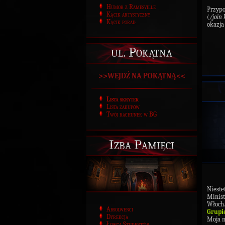
Humor z Ramesville
Przypo
Kącik artystyczny
(
/join
Kącik porad
okazja
ul. Pokątna
>>WEJDŹ NA POKĄTNĄ<<
Lista skrytek
Lista zakupów
Twój rachunek w BG
Izba Pamięci
Niest
Minist
Włoch.
Absolwenci
Grupi
Dyrekcja
Moja n
Łowca Studentów