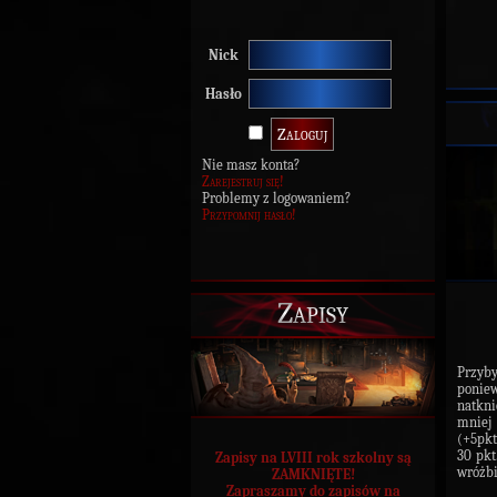
Nick
Hasło
Nie masz konta?
Zarejestruj się!
Problemy z logowaniem?
Przypomnij hasło!
Zapisy
Przyby
poniew
natkni
mniej 
(+5pkt
30 pkt
Zapisy na LVIII rok szkolny są
wróżbi
ZAMKNIĘTE!
Zapraszamy do zapisów na