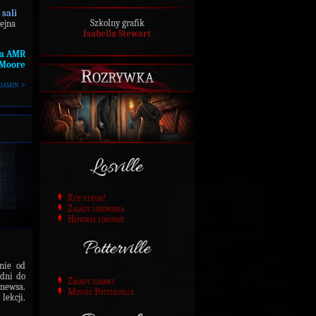
 sali
Szkolny grafik
lejna
Isabella Stewart
ja AMR
.Moore
Rozrywka
gamin >
Kup kupon!
Zasady losowania
Historia losowań
nie od
 dni do
Zasady zabawy
 newsa.
Mistrz Potterville
lekcji.