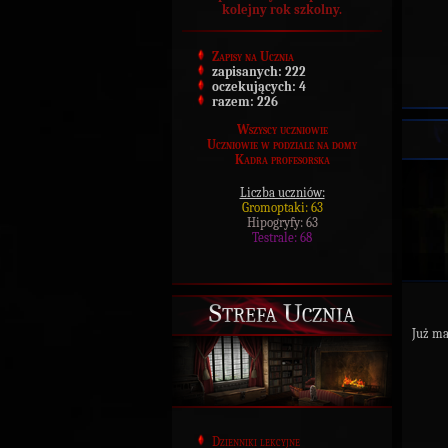
kolejny rok szkolny.
Zapisy na Ucznia
zapisanych:
222
oczekujących:
4
razem:
226
Wszyscy uczniowie
Uczniowie w podziale na domy
Kadra profesorska
Liczba uczniów:
Gromoptaki: 63
Hipogryfy: 63
Testrale: 68
Strefa Ucznia
Już ma
Dzienniki lekcyjne