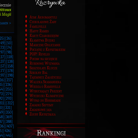
ecznie
vittoux
i Magii
Atak Akromantuli
Czekoladowe Żaby
gamin >
Familiville
Happy Rames
Karty Czarodziejów
25]
[26]
Kłamstwa Bujdki
[49]
[50]
Magiczne Odliczanie
[73]
[74]
Początki z Kryształkiem
[97]
[98]
POP! Revelio
117]
[118]
Postaw na szczęście
137]
[138]
Rubinowe Wyzwania
157]
[158]
Skrzydlate Klucze
177]
[178]
Szkolny Bal
197]
[198]
Tajemnice Założycieli
16]
[217]
Walizka Skamandera
35]
[236]
Wiedza o Ramesville
54]
[255]
Wybuchający Prezent
73]
[274]
Wycieczki Klimatyczne
92]
[293]
Wypad do Hogsmeade
311]
[312]
Zagadki Septimy
0]
[331]
Zagadkowe jaja
49]
[350]
Zguby Kryształka
68]
[369]
87]
[388]
06]
[407]
Rankingi
5]
[426]
44]
[445]