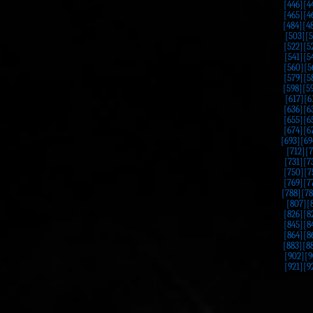
[446]
[4
[465]
[4
[484]
[4
[503]
[
[522]
[5
[541]
[5
[560]
[5
[579]
[5
[598]
[5
[617]
[6
[636]
[6
[655]
[6
[674]
[6
[693]
[69
[712]
[7
[731]
[7
[750]
[7
[769]
[7
[788]
[78
[807]
[
[826]
[8
[845]
[8
[864]
[8
[883]
[8
[902]
[9
[921]
[9