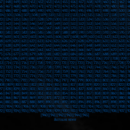
47]
[448]
[449]
[450]
[451]
[452]
[453]
[454]
[455]
[456]
[457]
[458]
[459]
[460]
[461]
[462]
[4
66]
[467]
[468]
[469]
[470]
[471]
[472]
[473]
[474]
[475]
[476]
[477]
[478]
[479]
[480]
[481]
[4
85]
[486]
[487]
[488]
[489]
[490]
[491]
[492]
[493]
[494]
[495]
[496]
[497]
[498]
[499]
[500]
[5
504]
[505]
[506]
[507]
[508]
[509]
[510]
[511]
[512]
[513]
[514]
[515]
[516]
[517]
[518]
[519]
[5
23]
[524]
[525]
[526]
[527]
[528]
[529]
[530]
[531]
[532]
[533]
[534]
[535]
[536]
[537]
[538]
[5
42]
[543]
[544]
[545]
[546]
[547]
[548]
[549]
[550]
[551]
[552]
[553]
[554]
[555]
[556]
[557]
[5
61]
[562]
[563]
[564]
[565]
[566]
[567]
[568]
[569]
[570]
[571]
[572]
[573]
[574]
[575]
[576]
[5
80]
[581]
[582]
[583]
[584]
[585]
[586]
[587]
[588]
[589]
[590]
[591]
[592]
[593]
[594]
[595]
[5
99]
[600]
[601]
[602]
[603]
[604]
[605]
[606]
[607]
[608]
[609]
[610]
[611]
[612]
[613]
[614]
[
18]
[619]
[620]
[621]
[622]
[623]
[624]
[625]
[626]
[627]
[628]
[629]
[630]
[631]
[632]
[633]
[6
37]
[638]
[639]
[640]
[641]
[642]
[643]
[644]
[645]
[646]
[647]
[648]
[649]
[650]
[651]
[652]
[6
56]
[657]
[658]
[659]
[660]
[661]
[662]
[663]
[664]
[665]
[666]
[667]
[668]
[669]
[670]
[671]
[6
75]
[676]
[677]
[678]
[679]
[680]
[681]
[682]
[683]
[684]
[685]
[686]
[687]
[688]
[689]
[690]
[6
4]
[695]
[696]
[697]
[698]
[699]
[700]
[701]
[702]
[703]
[704]
[705]
[706]
[707]
[708]
[709]
[
13]
[714]
[715]
[716]
[717]
[718]
[719]
[720]
[721]
[722]
[723]
[724]
[725]
[726]
[727]
[728]
[72
32]
[733]
[734]
[735]
[736]
[737]
[738]
[739]
[740]
[741]
[742]
[743]
[744]
[745]
[746]
[747]
[7
51]
[752]
[753]
[754]
[755]
[756]
[757]
[758]
[759]
[760]
[761]
[762]
[763]
[764]
[765]
[766]
[7
70]
[771]
[772]
[773]
[774]
[775]
[776]
[777]
[778]
[779]
[780]
[781]
[782]
[783]
[784]
[785]
[7
9]
[790]
[791]
[792]
[793]
[794]
[795]
[796]
[797]
[798]
[799]
[800]
[801]
[802]
[803]
[804]
[8
808]
[809]
[810]
[811]
[812]
[813]
[814]
[815]
[816]
[817]
[818]
[819]
[820]
[821]
[822]
[823]
[82
27]
[828]
[829]
[830]
[831]
[832]
[833]
[834]
[835]
[836]
[837]
[838]
[839]
[840]
[841]
[842]
[8
46]
[847]
[848]
[849]
[850]
[851]
[852]
[853]
[854]
[855]
[856]
[857]
[858]
[859]
[860]
[861]
[8
65]
[866]
[867]
[868]
[869]
[870]
[871]
[872]
[873]
[874]
[875]
[876]
[877]
[878]
[879]
[880]
[8
84]
[885]
[886]
[887]
[888]
[889]
[890]
[891]
[892]
[893]
[894]
[895]
[896]
[897]
[898]
[899]
[9
03]
[904]
[905]
[906]
[907]
[908]
[909]
[910]
[911]
[912]
[913]
[914]
[915]
[916]
[917]
[918]
[9
22]
[923]
[924]
[925]
[926]
[927]
[928]
[929]
[930]
[931]
[932]
[933]
[934]
[935]
[936]
[937]
[9
[940]
[941]
[942]
[943]
[944]
[945]
Aktualne newsy