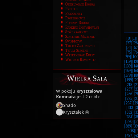
Opiekunowie Domów
Prefekci
Pracownicy
Profesorowie
Puchary Domów
Rankingi Indywidualne
Staże zawodowe
Szkolenie Magiczne
[0]
[1]
[
Świadectwa
[27]
[28
Tablica Zasłużonych
[51]
[52
Tytuły Szkolne
[75]
[76
Weekendowe Kursy
[99]
[10
Wiedza o Ramesville
[119]
[12
[139]
[14
[159]
[16
[179]
[18
Wielka Sala
[199]
[2
[218]
[2
[237]
[2
W pokoju
Kryształowa
[256]
[2
Komnata
jest 2 osób:
[275]
[2
[294]
[29
Shado
[313]
[3
Kryształek 🤖
[332]
[3
[351]
[3
[370]
[3
[389]
[39
[408]
[
[427]
[4