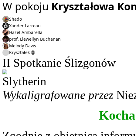
W pokoju
Kryształowa Ko
Shado
Xander Larreau
Hazel Ambarella
prof. Llewellyn Buchanan
Melody Davis
Kryształek 🤖
II Spotkanie Ślizgonów
Wykaligrafowane przez
Nie
Kochan
Zgodnie z obietnicą informu