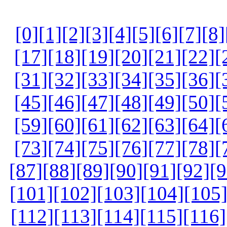
[0]
[1]
[2]
[3]
[4]
[5]
[6]
[7]
[8]
[17]
[18]
[19]
[20]
[21]
[22]
[
[31]
[32]
[33]
[34]
[35]
[36]
[
[45]
[46]
[47]
[48]
[49]
[50]
[
[59]
[60]
[61]
[62]
[63]
[64]
[
[73]
[74]
[75]
[76]
[77]
[78]
[
[87]
[88]
[89]
[90]
[91]
[92]
[9
[101]
[102]
[103]
[104]
[105
[112]
[113]
[114]
[115]
[116]