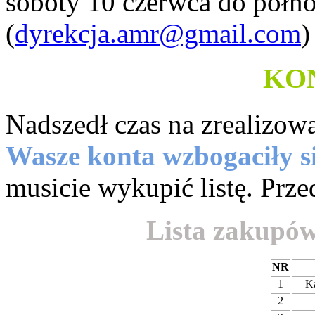
soboty 10 czerwca do półno
(
dyrekcja.amr@gmail.com
)
KO
Nadszedł czas na zrealizow
Wasze konta wzbogaciły s
musicie wykupić listę. Prze
Lista zakupów 
NR
1
K
2