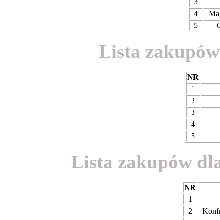
3
4
Magi
5
C
Lista zakupów 
NR
P
1
2
3
4
5
Lista zakupów dl
NR
P
1
2
Konfr