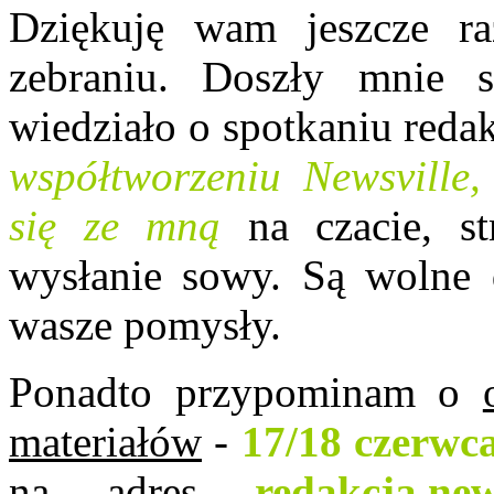
Dziękuję wam jeszcze ra
zebraniu. Doszły mnie 
wiedziało o spotkaniu redak
współtworzeniu Newsville
się ze mną
na czacie, st
wysłanie sowy. Są wolne d
wasze pomysły.
Ponadto przypominam o
materiałów
-
17/18 czerwc
na adres
redakcja.ne