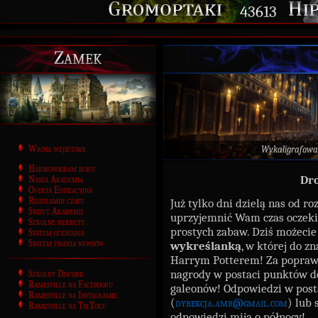
43613
Zamek
Wrota wejściowe
Wykaligrafowa
Harmonogram roku
Dro
Nasza Akademia
Oferta Edukacyjna
Regulamin czatu
Już tylko dni dzielą nas od ro
Statut Akademii
uprzyjemnić Wam czas oczeki
Szkolne dekrety
prostych zabaw. Dziś możecie
System oceniania
System pisania newsów
wykreślanką
, w której do z
Harrym Potterem! Za popraw
nagrody w postaci punktów d
Szkolny Discord
Ramesville na Facebooku
galeonów! Odpowiedzi w post
Ramesville na Instagramie
(
dyrekcja.amr@gmail.com
) lub 
Ramesville na TikToku
odpowiedzi mija o północy!