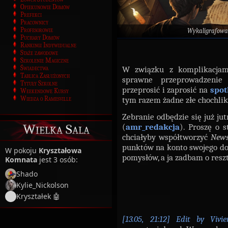
Opiekunowie Domów
Prefekci
Pracownicy
Profesorowie
Wykaligrafowa
Puchary Domów
Rankingi Indywidualne
Staże zawodowe
Szkolenie Magiczne
Świadectwa
W związku z komplikacjami
Tablica Zasłużonych
sprawne przeprowadzenie 
Tytuły Szkolne
przeprosić i zaprosić na
spot
Weekendowe Kursy
Wiedza o Ramesville
tym razem żadne złe chochliki
Zebranie odbędzie się już jut
Wielka Sala
(
amr_redakcja
). Proszę o 
chciałyby współtworzyć
Newsv
punktów na konto swojego do
W pokoju
Kryształowa
pomysłów, a ja zadbam o resz
Komnata
jest 3 osób:
Shado
Kylie_Nickolson
Kryształek 🤖
[13.05, 21:12] Edit by Vivie