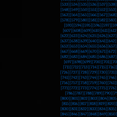
[533]
[534]
[535]
[536]
[537]
[538]
[548]
[549]
[550]
[551]
[552]
[553]
[563]
[564]
[565]
[566]
[567]
[568]
[578]
[579]
[580]
[581]
[582]
[583]
[593]
[594]
[595]
[596]
[597]
[59
[607]
[608]
[609]
[610]
[611]
[612
[622]
[623]
[624]
[625]
[626]
[627]
[637]
[638]
[639]
[640]
[641]
[642]
[652]
[653]
[654]
[655]
[656]
[657]
[667]
[668]
[669]
[670]
[671]
[672]
[682]
[683]
[684]
[685]
[686]
[687]
[697]
[698]
[699]
[700]
[701]
[70
[711]
[712]
[713]
[714]
[715]
[716]
[726]
[727]
[728]
[729]
[730]
[731]
[741]
[742]
[743]
[744]
[745]
[746]
[756]
[757]
[758]
[759]
[760]
[761]
[771]
[772]
[773]
[774]
[775]
[776]
[786]
[787]
[788]
[789]
[790]
[7
[800]
[801]
[802]
[803]
[804]
[805
[815]
[816]
[817]
[818]
[819]
[820]
[830]
[831]
[832]
[833]
[834]
[835]
[845]
[846]
[847]
[848]
[849]
[850]