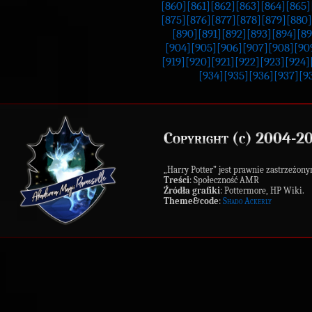
[860]
[861]
[862]
[863]
[864]
[865]
[875]
[876]
[877]
[878]
[879]
[880]
[890]
[891]
[892]
[893]
[894]
[89
[904]
[905]
[906]
[907]
[908]
[90
[919]
[920]
[921]
[922]
[923]
[924]
[934]
[935]
[936]
[937]
[9
Copyright (c) 2004-2
„Harry Potter” jest prawnie zastrzeż
Treści
: Społeczność AMR
Źródła grafiki
: Pottermore, HP Wiki.
Theme&code
:
Shado Ackerly