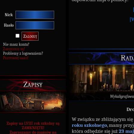
Nick
[
Hasło
Nie masz konta?
Zarejestruj się!
Problemy z logowaniem?
Rad
Przypomnij hasło!
Zapisy
Wykaligrafowa
Dro
W związku ze zbliżającym si
Zapisy na LVIII rok szkolny są
roku szkolnego
, mamy przyj
ZAMKNIĘTE!
która odbędzie się już
23 ma
Zapraszamy do zapisów na