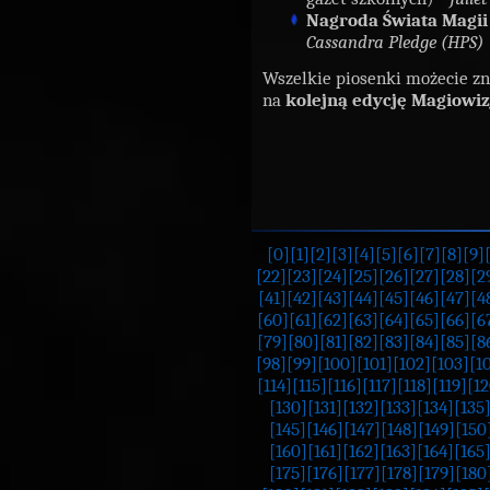
Nagroda Świata Magii
Cassandra Pledge (HPS)
Wszelkie piosenki możecie z
na
kolejną edycję Magiowiz
[0]
[1]
[2]
[3]
[4]
[5]
[6]
[7]
[8]
[9]
[22]
[23]
[24]
[25]
[26]
[27]
[28]
[2
[41]
[42]
[43]
[44]
[45]
[46]
[47]
[4
[60]
[61]
[62]
[63]
[64]
[65]
[66]
[6
[79]
[80]
[81]
[82]
[83]
[84]
[85]
[8
[98]
[99]
[100]
[101]
[102]
[103]
[1
[114]
[115]
[116]
[117]
[118]
[119]
[12
[130]
[131]
[132]
[133]
[134]
[135
[145]
[146]
[147]
[148]
[149]
[150
[160]
[161]
[162]
[163]
[164]
[165
[175]
[176]
[177]
[178]
[179]
[180