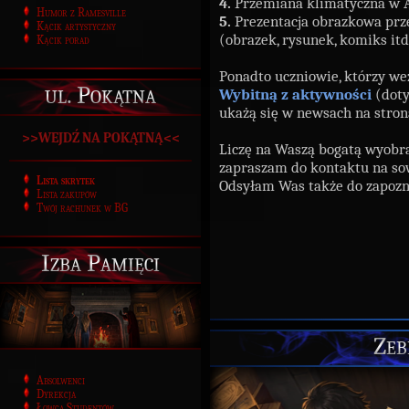
4.
Przemiana klimatyczna w 
Humor z Ramesville
5.
Prezentacja obrazkowa pr
Kącik artystyczny
(obrazek, rysunek, komiks itd
Kącik porad
Ponadto uczniowie, którzy w
ul. Pokątna
Wybitną z aktywności
(doty
ukażą się w newsach na stron
>>WEJDŹ NA POKĄTNĄ<<
Liczę na Waszą bogatą wyobra
zapraszam do kontaktu na sow
Lista skrytek
Odsyłam Was także do zapozn
Lista zakupów
Twój rachunek w BG
Izba Pamięci
Zeb
Absolwenci
Dyrekcja
Łowca Studentów