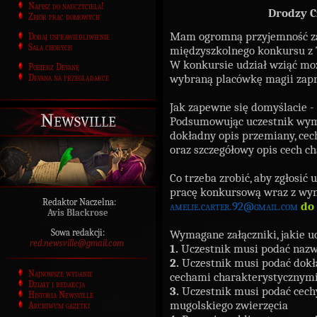
Napisz do nauczyciela!
Drodzy C
Zbiór prac domowych
Mam ogromną przyjemność za
Dodaj usprawiedliwienie
Sala chorych
międzyszkolnego konkursu z
W konkursie udział wziąć moż
Pobierz Devanę
wybraną placówkę magii zapr
Devana na przeglądarce
Jak zapewne się domyślacie 
Newsville
Podsumowując uczestnik wymy
dokładny opis przemiany, ce
oraz szczegółowy opis cech c
Co trzeba zrobić, aby zgłosić
pracę konkursową wraz z wy
Redaktor Naczelna:
amelie.carter.92@gmail.com
do
Avis Blackrose
Sowa redakcji:
Wymagane załączniki, jakie uc
red.newsville@gmail.com
1.
Uczestnik musi podać nazwę
2.
Uczestnik musi podać dokła
Najnowsze wydanie
cechami charakterystycznym
Działy i redakcja
3.
Uczestnik musi podać cechy
Historia Newsville
mugolskiego zwierzęcia
Archiwum gazetki