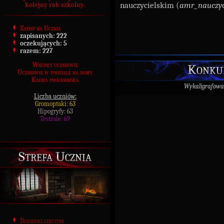
nauczycielskim (
amr_nauczyc
kolejny rok szkolny.
Zapisy na Ucznia
zapisanych:
222
oczekujących:
5
razem:
227
Wszyscy uczniowie
Konku
Uczniowie w podziale na domy
Kadra profesorska
Wykaligrafowa
Liczba uczniów:
Gromoptaki: 63
Hipogryfy: 63
Testrale: 69
Strefa Ucznia
Dzienniki lekcyjne