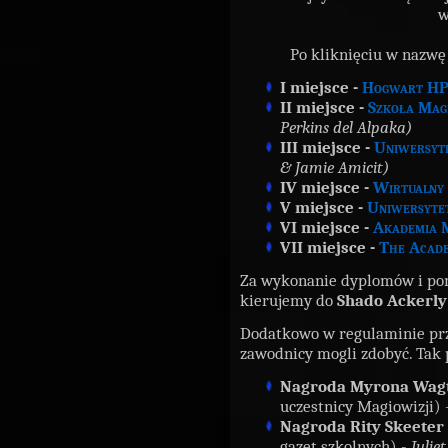
w
Po kliknięciu w nazwę
I miejsce -
Hogwart HP
II miejsce -
Szkoła Magi
Perkins del Alpaka)
III miejsce -
Uniwersyte
& Jamie Amicit)
IV miejsce -
Wirtualny 
V miejsce -
Uniwersyte
VI miejsce -
Akademia M
VII miejsce -
The Acade
Za wykonanie dyplomów i pom
kierujemy do
Shado Ackerly
Dodatkowo w regulaminie prz
zawodnicy mogli zdobyć. Tak 
Nagroda Myrona Wagt
uczestnicy Magiowizji) 
Nagroda Rity Skeeter
gazet szkolnych) -
Julie