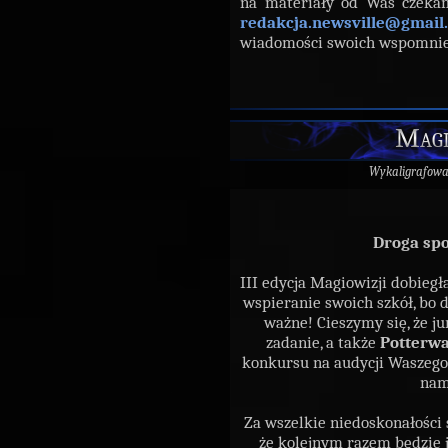
na materiały od Was czek
redakcja.newsville@gmail
wiadomości swoich wspomni
Magi
Wykaligrafow
Droga spo
III edycja Magiowizji dobiegł
wspieranie swoich szkół, bo
ważne! Cieszymy się, że ju
zadanie, a także
Potterwa
konkursu na audycji Waszego 
nam
Za wszelkie niedoskonałości
że kolejnym razem będzie j