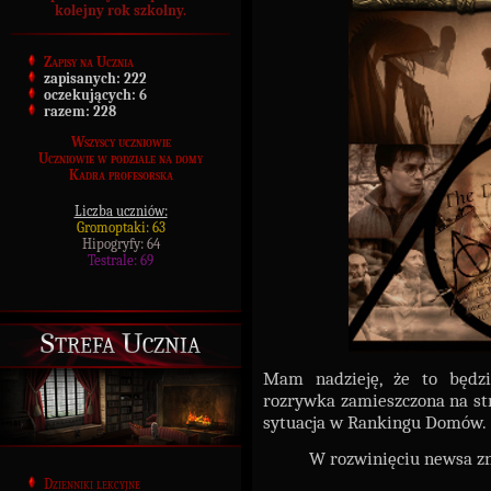
kolejny rok szkolny.
Zapisy na Ucznia
zapisanych:
222
oczekujących:
6
razem:
228
Wszyscy uczniowie
Uczniowie w podziale na domy
Kadra profesorska
Liczba uczniów:
Gromoptaki: 63
Hipogryfy: 64
Testrale: 69
Strefa Ucznia
Mam nadzieję, że to będzie
rozrywka zamieszczona na str
sytuacja w Rankingu Domów.
W rozwinięciu newsa zna
Dzienniki lekcyjne