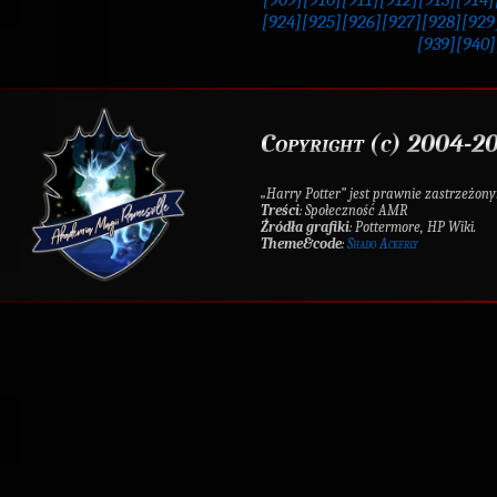
[924]
[925]
[926]
[927]
[928]
[929
[939]
[940]
Copyright (c) 2004-20
„Harry Potter” jest prawnie zastrzeż
Treści
: Społeczność AMR
Źródła grafiki
: Pottermore, HP Wiki.
Theme&code
:
Shado Ackerly