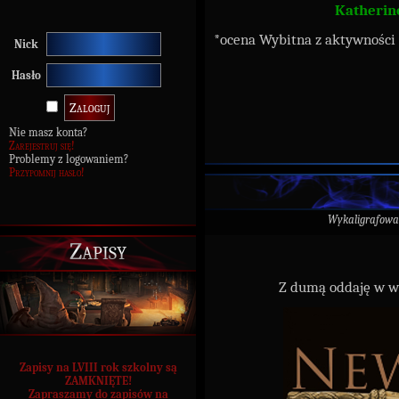
Katherine
*ocena Wybitna z aktywności
Nick
Hasło
Nie masz konta?
Zarejestruj się!
Problemy z logowaniem?
Przypomnij hasło!
Wykaligrafowa
Zapisy
Z dumą oddaję w w
Zapisy na LVIII rok szkolny są
ZAMKNIĘTE!
Zapraszamy do zapisów na