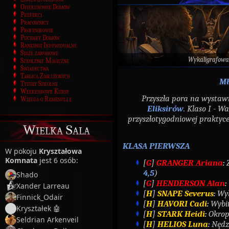
Opiekunowie Domów
Prefekci
Pracownicy
Profesorowie
Puchary Domów
Rankingi Indywidualne
Staże zawodowe
Wykaligrafowa
Szkolenie Magiczne
Świadectwa
Tablica Zasłużonych
Mł
Tytuły Szkolne
Weekendowe Kursy
Przyszła pora na wystaw
Wiedza o Ramesville
Eliksirów
. Klaso I - W
przyszłotygodniowej praktyce
Wielka Sala
KLASA PIERWSZA
W pokoju
Kryształowa
Komnata
jest 6 osób:
[
G
]
GRANGER Ariana
:
4,5
)
Shado
[
G
]
HENDERSON Alan
:
Xander Larreau
[
H
]
SNAPE Severus
:
Wyb
Finnick_Odair
[
H
]
HAVORI Cadi
:
Wybi
Kryształek 🤖
[
H
]
STARK Heidi
:
Okrop
Seldrian Arkenveil
[
H
]
HELIOS Luna
:
Nędz