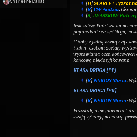
Charleene Dallas
[
H
]
SCARLET Lyzzanna
[
R
]
CW Andzia
:
Okropn
[
S
]
IWASZKOW Patrycj
Jeśli zależy Państwu na ocenac
poprawianie wszystkiego, co si
*Osoby z jedną oceną cząstkow
(takim osobom zostały wysta
wystawiania ocen końcowych 
końcową
nieklasyfikowany
.
KLASA DRUGA [PP]
[
R
]
NERIOS Moria
:
Wyb
KLASA DRUGA [PR]
[
R
]
NERIOS Moria
:
Wyb
Pozostali, niewymienieni tutaj 
swoją sytuację ocenową, prosz