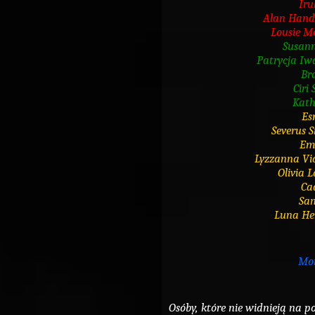
Iru
Alan Hand
Lousie M
Susan
Patrycja I
Br
Ciri
Kath
Es
Severus 
Em
Lyzzanna Vic
Olivia 
Ca
Sa
Luna He
Mor
Osóby, które nie widnieją na po