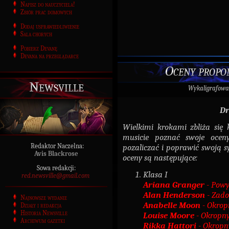
Napisz do nauczyciela!
Zbiór prac domowych
Dodaj usprawiedliwienie
Sala chorych
Pobierz Devanę
Devana na przeglądarce
Oceny propo
Newsville
Wykaligrafowa
Dr
Wielkimi krokami zbliża się 
musicie poznać swoje ocen
Redaktor Naczelna:
pozaliczać i poprawić swoją s
Avis Blackrose
oceny są następujące:
Sowa redakcji:
Klasa I
red.newsville@gmail.com
Ariana Granger
- Powy
Alan Henderson
- Zado
Najnowsze wydanie
Anabelle Moon
- Okrop
Działy i redakcja
Historia Newsville
Louise Moore
- Okropn
Archiwum gazetki
Rikka Hattori
- Okropn