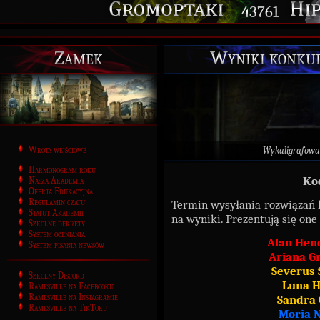
43761
Zamek
Wyniki konkur
Wrota wejściowe
Wykaligrafowa
Harmonogram roku
Ko
Nasza Akademia
Oferta Edukacyjna
Regulamin czatu
Termin wysyłania rozwiązań k
Statut Akademii
na wyniki. Prezentują się one 
Szkolne dekrety
System oceniania
Alan Hend
System pisania newsów
Ariana Gr
Severus 
Szkolny Discord
Luna H
Ramesville na Facebooku
Ramesville na Instagramie
Sandra 
Ramesville na TikToku
Moria N