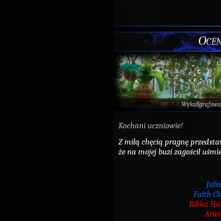
Oce
Wykaligrafowa
Kochani uczniowie!
Z miłą chęcią pragnę przedst
że na mojej buzi zagościł uśmie
Juli
Faith C
Rikka Ha
Aria