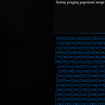
którzy pragną poprawić swoje o
[0]
[1]
[2]
[3]
[4]
[5]
[6]
[7]
[8]
[9]
[
[22]
[23]
[24]
[25]
[26]
[27]
[28]
[
[41]
[42]
[43]
[44]
[45]
[46]
[47]
[4
[60]
[61]
[62]
[63]
[64]
[65]
[66]
[6
[79]
[80]
[81]
[82]
[83]
[84]
[85]
[8
[98]
[99]
[100]
[101]
[102]
[103]
[10
[114]
[115]
[116]
[117]
[118]
[119]
[129]
[130]
[131]
[132]
[133]
[134]
[144]
[145]
[146]
[147]
[148]
[149
[159]
[160]
[161]
[162]
[163]
[164]
[174]
[175]
[176]
[177]
[178]
[179
[189]
[190]
[191]
[192]
[193]
[194]
[204]
[205]
[206]
[207]
[208]
[209
[219]
[220]
[221]
[222]
[223]
[224]
[234]
[235]
[236]
[237]
[238]
[239]