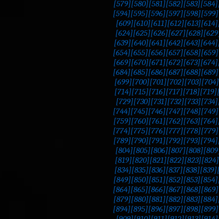
[579]
[580]
[581]
[582]
[583]
[584]
[594]
[595]
[596]
[597]
[598]
[599]
[609]
[610]
[611]
[612]
[613]
[614]
[624]
[625]
[626]
[627]
[628]
[629
[639]
[640]
[641]
[642]
[643]
[644]
[654]
[655]
[656]
[657]
[658]
[659]
[669]
[670]
[671]
[672]
[673]
[674]
[684]
[685]
[686]
[687]
[688]
[689]
[699]
[700]
[701]
[702]
[703]
[704]
[714]
[715]
[716]
[717]
[718]
[719]
[729]
[730]
[731]
[732]
[733]
[734]
[744]
[745]
[746]
[747]
[748]
[749]
[759]
[760]
[761]
[762]
[763]
[764]
[774]
[775]
[776]
[777]
[778]
[779]
[789]
[790]
[791]
[792]
[793]
[794]
[804]
[805]
[806]
[807]
[808]
[809
[819]
[820]
[821]
[822]
[823]
[824]
[834]
[835]
[836]
[837]
[838]
[839]
[849]
[850]
[851]
[852]
[853]
[854]
[864]
[865]
[866]
[867]
[868]
[869]
[879]
[880]
[881]
[882]
[883]
[884]
[894]
[895]
[896]
[897]
[898]
[899]
[909]
[910]
[911]
[912]
[913]
[914]