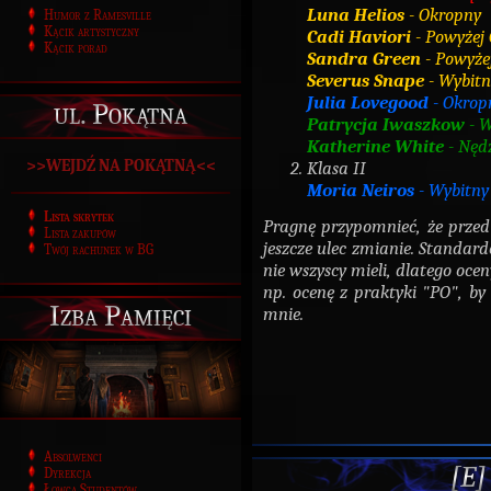
Luna Helios
- Okropny
Humor z Ramesville
Kącik artystyczny
Cadi Haviori
- Powyżej
Kącik porad
Sandra Green
- Powyże
Severus Snape
- Wybitn
Julia Lovegood
- Okrop
ul. Pokątna
Patrycja Iwaszkow
- W
Katherine White
- Nęd
>>WEJDŹ NA POKĄTNĄ<<
Klasa II
Moria Neiros
- Wybitn
Lista skrytek
Pragnę przypomnieć, że prze
Lista zakupów
jeszcze ulec zmianie. Standar
Twój rachunek w BG
nie wszyscy mieli, dlatego oce
np. ocenę z praktyki "PO", by 
Izba Pamięci
mnie.
Absolwenci
[E]
Dyrekcja
Łowca Studentów