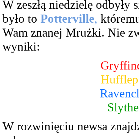
W zeszłą niedzielę odbyły 
było to
Potterville
,
któremu
Wam znanej Mrużki. Nie zwle
wyniki:
Gryffin
Hufflep
Ravencl
Slythe
W rozwinięciu newsa znajd