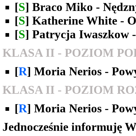
[
S
] Braco Miko - Nędzn
[
S
] Katherine White - 
[
S
] Patrycja Iwaszkow 
KLASA II - POZIOM 
[
R
] Moria Nerios - Po
KLASA II - POZIOM 
[
R
] Moria Nerios - Po
Jednocześnie informuję Was