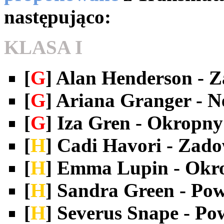
następująco:
KLASA I
[
G
] Alan Henderson - 
[
G
] Ariana Granger - 
[
G
] Iza Gren - Okropny
[
H
] Cadi Havori - Zad
[
H
] Emma Lupin - Okr
[
H
] Sandra Green - Po
[
H
] Severus Snape - P