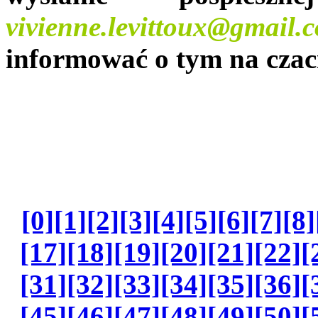
vivienne.levittoux@gmail.
informować o tym na czac
[0]
[1]
[2]
[3]
[4]
[5]
[6]
[7]
[8]
[17]
[18]
[19]
[20]
[21]
[22]
[
[31]
[32]
[33]
[34]
[35]
[36]
[
[45]
[46]
[47]
[48]
[49]
[50]
[