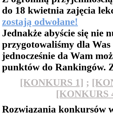
do 18 kwietnia zajęcia le
zostają odwołane!
Jednakże abyście się nie n
przygotowaliśmy dla Was 
jednocześnie da Wam możli
punktów do Rankingów. Z
[KONKURS 1]
;
[KO
[KONKURS 
Rozwiązania konkursów wy