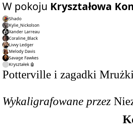
W pokoju
Kryształowa Ko
Shado
Kylie_Nickolson
Xander Larreau
Coraline_Black
Livvy Ledger
Melody Davis
Savage Fawkes
Kryształek 🤖
Potterville i zagadki Mrużk
Wykaligrafowane przez
Nie
K