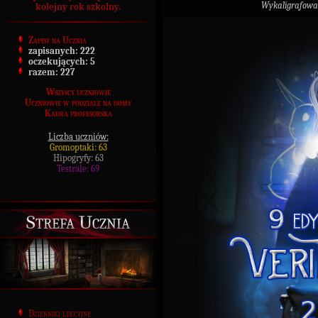
Wykaligrafowa
kolejny rok szkolny.
Zapisy na Ucznia
zapisanych:
222
oczekujących:
5
razem:
227
Wszyscy uczniowie
Uczniowie w podziale na domy
Kadra profesorska
Liczba uczniów:
Gromoptaki: 63
Hipogryfy: 63
Testrale: 69
Strefa Ucznia
Dzienniki lekcyjne