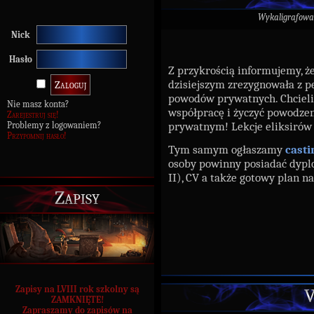
Wykaligrafowa
Nick
Hasło
Z przykrością informujemy, 
dzisiejszym zrezygnowała z pe
powodów prywatnych. Chcieli
Nie masz konta?
współpracę i życzyć powodze
Zarejestruj się!
prywatnym! Lekcje eliksirów
Problemy z logowaniem?
Przypomnij hasło!
Tym samym ogłaszamy
casti
osoby powinny posiadać dyplo
II), CV a także gotowy plan na
Zapisy
Zapisy na LVIII rok szkolny są
V
ZAMKNIĘTE!
Zapraszamy do zapisów na