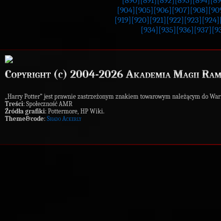
[890]
[891]
[892]
[893]
[894]
[89
[904]
[905]
[906]
[907]
[908]
[90
[919]
[920]
[921]
[922]
[923]
[924]
[934]
[935]
[936]
[937]
[9
Copyright (c) 2004-2026 Akademia Magii Ram
„Harry Potter” jest prawnie zastrzeżonym znakiem towarowym należącym do War
Treści
: Społeczność AMR
Źródła grafiki
: Pottermore, HP Wiki.
Theme&code
:
Shado Ackerly