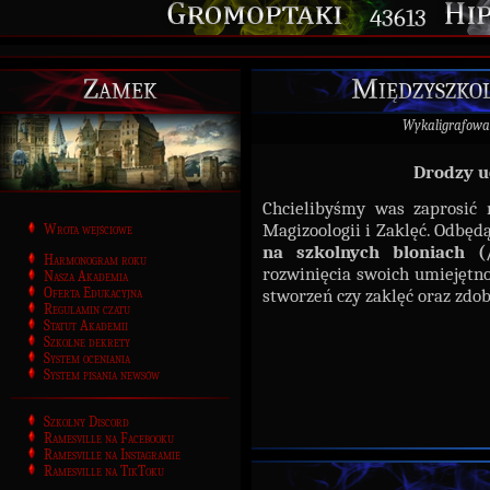
43613
Zamek
Międzyszkol
Wykaligrafowa
Drodzy u
Chcielibyśmy was zaprosić
Magizoologii i Zaklęć. Odbęd
Wrota wejściowe
na szkolnych bloniach (
Harmonogram roku
rozwinięcia swoich umiejętno
Nasza Akademia
Oferta Edukacyjna
stworzeń czy zaklęć oraz zdo
Regulamin czatu
Statut Akademii
Szkolne dekrety
System oceniania
System pisania newsów
Szkolny Discord
Ramesville na Facebooku
Ramesville na Instagramie
Ramesville na TikToku