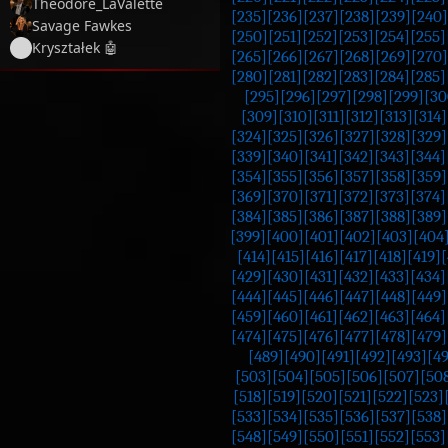
Theodore_LaValette
[235]
[236]
[237]
[238]
[239]
[240]
Savage Fawkes
[250]
[251]
[252]
[253]
[254]
[255]
Kryształek 🤖
[265]
[266]
[267]
[268]
[269]
[270]
[280]
[281]
[282]
[283]
[284]
[285]
[295]
[296]
[297]
[298]
[299]
[30
[309]
[310]
[311]
[312]
[313]
[314]
[324]
[325]
[326]
[327]
[328]
[329]
[339]
[340]
[341]
[342]
[343]
[344]
[354]
[355]
[356]
[357]
[358]
[359]
[369]
[370]
[371]
[372]
[373]
[374]
[384]
[385]
[386]
[387]
[388]
[389]
[399]
[400]
[401]
[402]
[403]
[404
[414]
[415]
[416]
[417]
[418]
[419]
[
[429]
[430]
[431]
[432]
[433]
[434]
[444]
[445]
[446]
[447]
[448]
[449]
[459]
[460]
[461]
[462]
[463]
[464]
[474]
[475]
[476]
[477]
[478]
[479]
[489]
[490]
[491]
[492]
[493]
[4
[503]
[504]
[505]
[506]
[507]
[50
[518]
[519]
[520]
[521]
[522]
[523]
[533]
[534]
[535]
[536]
[537]
[538]
[548]
[549]
[550]
[551]
[552]
[553]