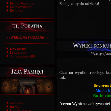
Zachęcamy do udziału!
Humor z Ramesville
Kącik artystyczny
Kącik porad
ul. Pokątna
>>WEJDŹ NA POKĄTNĄ<<
Wyniki konkur
Lista skrytek
Lista zakupów
Wykaligrafowa
Twój rachunek w BG
Izba Pamięci
Czas na wyniki trzeciego ko
tak:
Severus 
Moria N
Katherine
*ocena Wybitna z aktywności
Absolwenci
Dyrekcja
Łowca Studentów