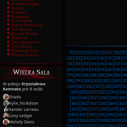
Opiekunowie Domów
Prefekci
Pracownicy
Profesorowie
Puchary Domów
Rankingi Indywidualne
Staże zawodowe
Szkolenie Magiczne
Świadectwa
Tablica Zasłużonych
Tytuły Szkolne
Weekendowe Kursy
[0]
[1]
[2]
[3]
[4]
[5]
[6]
[7]
[8]
[9]
Wiedza o Ramesville
[22]
[23]
[24]
[25]
[26]
[27]
[28]
[2
[41]
[42]
[43]
[44]
[45]
[46]
[47]
[4
[60]
[61]
[62]
[63]
[64]
[65]
[66]
[6
Wielka Sala
[79]
[80]
[81]
[82]
[83]
[84]
[85]
[8
[98]
[99]
[100]
[101]
[102]
[103]
[1
W pokoju
Kryształowa
[114]
[115]
[116]
[117]
[118]
[119]
[12
Komnata
jest 8 osób:
[130]
[131]
[132]
[133]
[134]
[135
Shado
[145]
[146]
[147]
[148]
[149]
[150
Kylie_Nickolson
[160]
[161]
[162]
[163]
[164]
[165
[175]
[176]
[177]
[178]
[179]
[180
Xander Larreau
[190]
[191]
[192]
[193]
[194]
[195]
Livvy Ledger
[205]
[206]
[207]
[208]
[209]
[21
Melody Davis
[220]
[221]
[222]
[223]
[224]
[225]