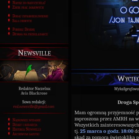
Napisz do nauczyciela!
Zbiór prac domowych
Dodaj usprawiedliwienie
Sala chorych
Pobierz Devanę
Devana na przeglądarce
Newsville
Wyciec
Redaktor Naczelna:
Wykaligrafowa
Avis Blackrose
Droga Sp
Sowa redakcji:
red.newsville@gmail.com
Mam ogromną przyjemność p
zaproszona przez AMRH na w
Najnowsze wydanie
Wszystkich zainteresowanych 
Działy i redakcja
Historia Newsville
tj.
25 marca o godz. 18:00
d
Archiwum gazetki
skąd za pomocą świstoklika p