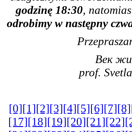
godzinę 18:30
, natomia
odrobimy w następny czwar
Przepraszam
Век жив
prof. Svet
[0]
[1]
[2]
[3]
[4]
[5]
[6]
[7]
[8]
[17]
[18]
[19]
[20]
[21]
[22]
[