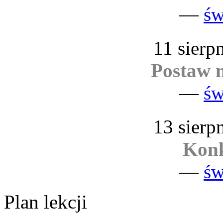
—
św
11 sierp
Postaw n
—
św
13 sierp
Konk
—
św
Plan lekcji