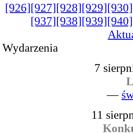
[926]
[927]
[928]
[929]
[930]
[937]
[938]
[939]
[940]
Aktu
Wydarzenia
7 sierpn
L
—
św
11 sierp
Konk