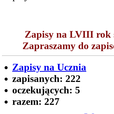
Zapisy na LVIII ro
Zapraszamy do zapisó
Zapisy na Ucznia
zapisanych:
222
oczekujących:
5
razem:
227