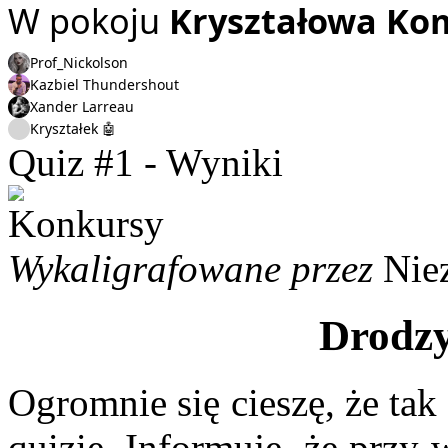
W pokoju
Kryształowa Ko
Prof_Nickolson
Kazbiel Thundershout
Xander Larreau
Kryształek 🤖
Quiz #1 - Wyniki
Wykaligrafowane przez
Nie
Drodzy
Ogromnie się cieszę, że tak
quizie. Informuję, że przy