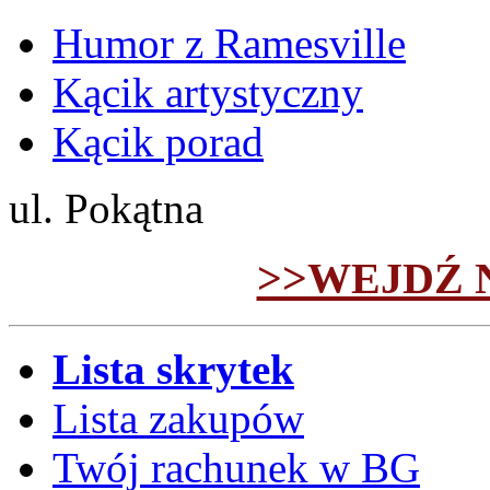
Humor z Ramesville
Kącik artystyczny
Kącik porad
ul. Pokątna
>>WEJDŹ 
Lista skrytek
Lista zakupów
Twój rachunek w BG