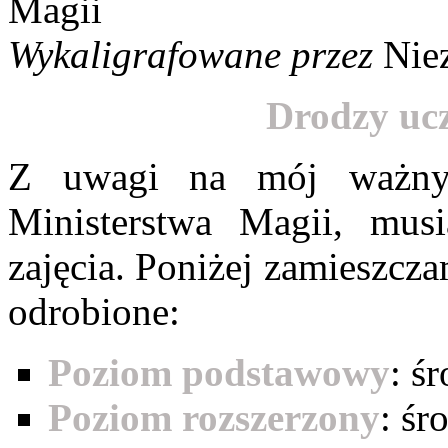
Wykaligrafowane przez
Nie
Drodzy ucz
Z uwagi na mój ważny
Ministerstwa Magii, musi
zajęcia. Poniżej zamieszcz
odrobione:
Poziom podstawowy
:
śr
Poziom rozszerzony
:
śr