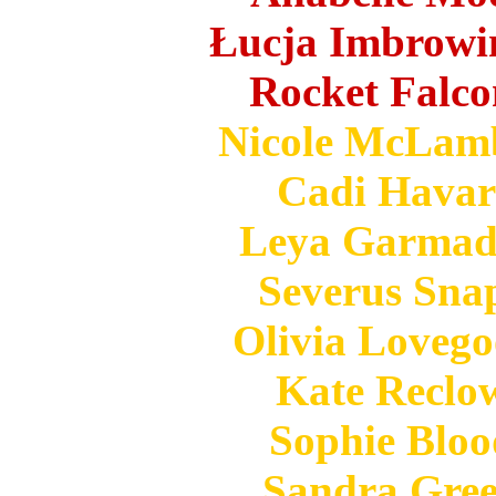
Łucja Imbrowiń
Rocket Falco
Nicole McLamb
Cadi Havari
Leya Garmado
Severus Snap
Olivia Lovego
Kate Reclow
Sophie Bloo
Sandra Gree