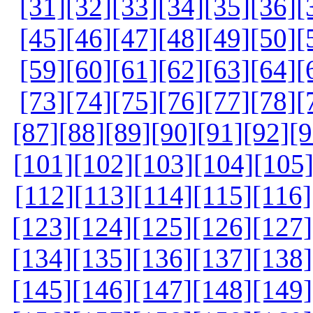
[31]
[32]
[33]
[34]
[35]
[36]
[
[45]
[46]
[47]
[48]
[49]
[50]
[
[59]
[60]
[61]
[62]
[63]
[64]
[
[73]
[74]
[75]
[76]
[77]
[78]
[
[87]
[88]
[89]
[90]
[91]
[92]
[9
[101]
[102]
[103]
[104]
[105
[112]
[113]
[114]
[115]
[116]
[123]
[124]
[125]
[126]
[127]
[134]
[135]
[136]
[137]
[138]
[145]
[146]
[147]
[148]
[149]