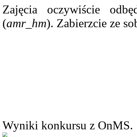
Zajęcia oczywiście odbę
(
amr_hm
). Zabierzcie ze s
Wyniki konkursu z OnMS.