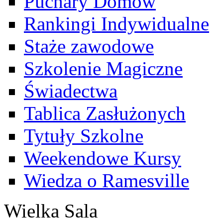
Puchary Domów
Rankingi Indywidualne
Staże zawodowe
Szkolenie Magiczne
Świadectwa
Tablica Zasłużonych
Tytuły Szkolne
Weekendowe Kursy
Wiedza o Ramesville
Wielka Sala