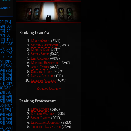
gamin >
25]
[26]
[49]
[50]
[73]
[74]
Ranking Uczniów:
[97]
[98]
117]
[118]
Matteo Snape
(6121)
137]
[138]
Seldrian Arkenveil
(5791)
157]
[158]
Melody Davis
(5717)
177]
[178]
Stella Stark
(5675)
197]
[198]
Lily Granger
(4892)
16]
[217]
Michael Blackwood
(4847)
35]
[236]
April Canses
(4696)
54]
[255]
Coraline Black
(4552)
73]
[274]
Lavinia Lovegud
(4111)
92]
[293]
Lethe de Villiers
(4049)
311]
[312]
0]
[331]
Ranking Uczniów
49]
[350]
68]
[369]
Ranking Profesorów:
87]
[388]
06]
[407]
Livvy Ledger
(3463)
5]
[426]
Delilah Warren
(3335)
44]
[445]
Savage Fawkes
(3010)
63]
[464]
Llewellyn Buchanan
(2520)
82]
[483]
Theodore La Valette
(2484)
01]
[502]