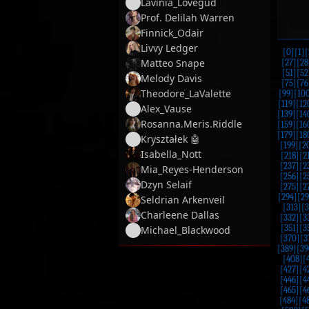
Lavinia_Lovegud
Prof. Delilah Warren
Finnick_Odair
Livvy Ledger
[0]
[1]
[
Matteo Snape
[27]
[28
[51]
[52
Melody Davis
[75]
[76
Theodore_LaValette
[99]
[10
[119]
[12
Alex_Vause
[139]
[14
Rosanna.Meris.Riddle
[159]
[16
[179]
[18
Kryształek 🤖
[199]
[2
Isabella_Nott
[218]
[2
[237]
[2
Mia_Reyes-Henderson
[256]
[2
Dzyn Selaif
[275]
[2
[294]
[29
Seldrian Arkenveil
[313]
[3
Charleene Dallas
[332]
[3
[351]
[3
Michael_Blackwood
[370]
[3
[389]
[39
[408]
[
[427]
[4
[446]
[4
[465]
[4
[484]
[4