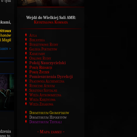
e o tym
Wejdź do Wielkiej Sali AMR:
skami,
Kryształowa Komnata
vittoux
chonów
Aula
i Magii
Biblioteka
Bursztynowe Ruiny
gamin >
Galeria Portretów
Katakumby
Opalowe Ruiny
Pokój Nauczycielski
Pokój Redakcji
Pokój Życzeń
Pomieszczenia Dyrekcji
Pracownia Alchemiczna
Runiczne Atrium
Skrzydło Szpitalne
Wieża Astronomiczna
Wieża Księżycowa
Wieża Zegarowa
Dormitorium Gromoptaków
Dormitorium Hipogryfów
Dormitorium Testrali
-
Mapa zamku
-
dzenia
ano to,