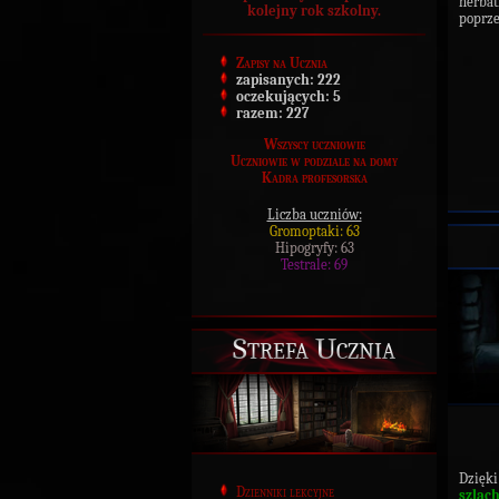
herbat
kolejny rok szkolny.
poprze
Zapisy na Ucznia
zapisanych:
222
oczekujących:
5
razem:
227
Wszyscy uczniowie
Uczniowie w podziale na domy
Kadra profesorska
Liczba uczniów:
Gromoptaki: 63
Hipogryfy: 63
Testrale: 69
Strefa Ucznia
Dzięk
Dzienniki lekcyjne
szlac