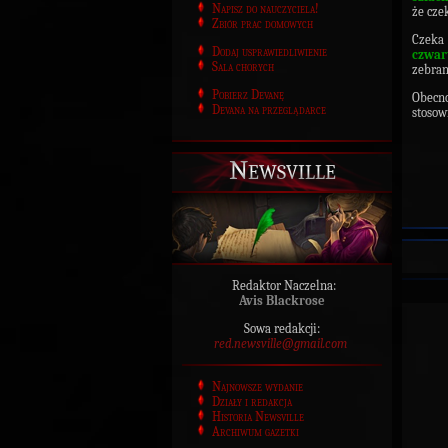
Napisz do nauczyciela!
że cze
Zbiór prac domowych
Czeka
Dodaj usprawiedliwienie
czwar
Sala chorych
zebran
Pobierz Devanę
Obecno
Devana na przeglądarce
stosow
Newsville
Redaktor Naczelna:
Avis Blackrose
Sowa redakcji:
red.newsville@gmail.com
Najnowsze wydanie
Działy i redakcja
Historia Newsville
Archiwum gazetki