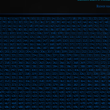
Rozwiń per
2]
[3]
[4]
[5]
[6]
[7]
[8]
[9]
[10]
[11]
[12]
[13]
[14]
[15]
[16]
[17]
[18]
[19]
[20]
[21]
[22]
[23]
[24]
[
]
[29]
[30]
[31]
[32]
[33]
[34]
[35]
[36]
[37]
[38]
[39]
[40]
[41]
[42]
[43]
[44]
[45]
[46]
[47]
[48]
]
[53]
[54]
[55]
[56]
[57]
[58]
[59]
[60]
[61]
[62]
[63]
[64]
[65]
[66]
[67]
[68]
[69]
[70]
[71]
[72]
]
[77]
[78]
[79]
[80]
[81]
[82]
[83]
[84]
[85]
[86]
[87]
[88]
[89]
[90]
[91]
[92]
[93]
[94]
[95]
[96]
0]
[101]
[102]
[103]
[104]
[105]
[106]
[107]
[108]
[109]
[110]
[111]
[112]
[113]
[114]
[115]
[116]
[
0]
[121]
[122]
[123]
[124]
[125]
[126]
[127]
[128]
[129]
[130]
[131]
[132]
[133]
[134]
[135]
[136]
[
0]
[141]
[142]
[143]
[144]
[145]
[146]
[147]
[148]
[149]
[150]
[151]
[152]
[153]
[154]
[155]
[156]
[
0]
[161]
[162]
[163]
[164]
[165]
[166]
[167]
[168]
[169]
[170]
[171]
[172]
[173]
[174]
[175]
[176]
[
0]
[181]
[182]
[183]
[184]
[185]
[186]
[187]
[188]
[189]
[190]
[191]
[192]
[193]
[194]
[195]
[196]
[
00]
[201]
[202]
[203]
[204]
[205]
[206]
[207]
[208]
[209]
[210]
[211]
[212]
[213]
[214]
[215]
[2
19]
[220]
[221]
[222]
[223]
[224]
[225]
[226]
[227]
[228]
[229]
[230]
[231]
[232]
[233]
[234]
[2
38]
[239]
[240]
[241]
[242]
[243]
[244]
[245]
[246]
[247]
[248]
[249]
[250]
[251]
[252]
[253]
[2
57]
[258]
[259]
[260]
[261]
[262]
[263]
[264]
[265]
[266]
[267]
[268]
[269]
[270]
[271]
[272]
[2
76]
[277]
[278]
[279]
[280]
[281]
[282]
[283]
[284]
[285]
[286]
[287]
[288]
[289]
[290]
[291]
[2
5]
[296]
[297]
[298]
[299]
[300]
[301]
[302]
[303]
[304]
[305]
[306]
[307]
[308]
[309]
[310]
[
14]
[315]
[316]
[317]
[318]
[319]
[320]
[321]
[322]
[323]
[324]
[325]
[326]
[327]
[328]
[329]
[33
33]
[334]
[335]
[336]
[337]
[338]
[339]
[340]
[341]
[342]
[343]
[344]
[345]
[346]
[347]
[348]
[3
52]
[353]
[354]
[355]
[356]
[357]
[358]
[359]
[360]
[361]
[362]
[363]
[364]
[365]
[366]
[367]
[3
71]
[372]
[373]
[374]
[375]
[376]
[377]
[378]
[379]
[380]
[381]
[382]
[383]
[384]
[385]
[386]
[3
0]
[391]
[392]
[393]
[394]
[395]
[396]
[397]
[398]
[399]
[400]
[401]
[402]
[403]
[404]
[405]
[4
409]
[410]
[411]
[412]
[413]
[414]
[415]
[416]
[417]
[418]
[419]
[420]
[421]
[422]
[423]
[424]
[42
28]
[429]
[430]
[431]
[432]
[433]
[434]
[435]
[436]
[437]
[438]
[439]
[440]
[441]
[442]
[443]
[4
47]
[448]
[449]
[450]
[451]
[452]
[453]
[454]
[455]
[456]
[457]
[458]
[459]
[460]
[461]
[462]
[4
66]
[467]
[468]
[469]
[470]
[471]
[472]
[473]
[474]
[475]
[476]
[477]
[478]
[479]
[480]
[481]
[4
85]
[486]
[487]
[488]
[489]
[490]
[491]
[492]
[493]
[494]
[495]
[496]
[497]
[498]
[499]
[500]
[5