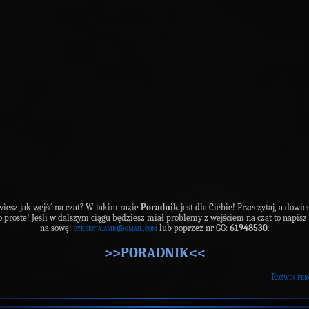
wiesz jak wejść na czat? W takim razie
Poradnik
jest dla Ciebie! Przeczytaj, a dowie
to proste! Jeśli w dalszym ciągu będziesz miał problemy z wejściem na czat to napisz
na sowę:
dyrekcja.amr@gmail.com
lub poprzez nr GG:
61948530
.
>>PORADNIK<<
Rozwiń per