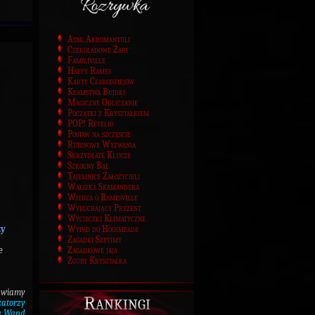
Atak Akromantuli
Czekoladowe Żaby
Familiville
Happy Rames
Karty Czarodziejów
Kłamstwa Bujdki
Magiczne Odliczanie
Początki z Kryształkiem
POP! Revelio
Postaw na szczęście
Rubinowe Wyzwania
Skrzydlate Klucze
Szkolny Bal
Tajemnice Założycieli
Walizka Skamandera
Wiedza o Ramesville
Wybuchający Prezent
Wycieczki Klimatyczne
Wypad do Hogsmeade
zy
Zagadki Septimy
Zagadkowe jaja
e
Zguby Kryształka
awiamy
Rankingi
zatorzy
as Wand