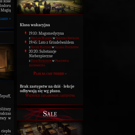
ss Rose
findoru
ą Magią
gamin >
Klasa wakacyjna
19:10: Magomedycyna
z
Delilah Warren
w
Skrzydło Szpitalne
19:45: Lato z Grindelwaldem
z
Xavier Hastings
w
Galeria Portretów
20:20: Substancje
Niebezpieczne
z
Kylie Nickolson
w
Pracownia
Alchemiczna
Plan na cały tydzień »
Brak zastępstw na dziś - lekcje
odbywają się wg planu.
Wszystkie zaplanowane zastępstwa
lepuff,
bliższy
Sale
Podczas
racy w
 ciepła