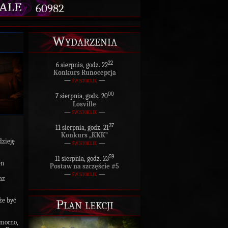
60982
Wydarzenia
22
6 sierpnia, godz. 22
Konkurs Runocepcja
—
świstoklik
—
00
7 sierpnia, godz. 20
Losville
—
świstoklik
—
37
11 sierpnia, godz. 21
Konkurs „KKK”
zieję
—
świstoklik
—
59
11 sierpnia, godz. 23
en
Postaw na szczęście #5
—
świstoklik
—
az
że być
Plan lekcji
o,