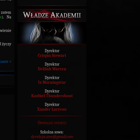
Władze Akademii
 zatem
in
). Na
awienie
 życzy
Dyrektor
Crispin Stewart
gamin >
Dyrektor
Delilah Warren
Dyrektor
Iz Morningstar
Dyrektor
Kazbiel Thundershout
Dyrektor
Xander Larreau
Obowiązki dyrekcji
Szkolna sowa:
dyrekcja.amr@gmail.com