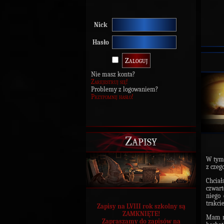
Nick
Hasło
Nie masz konta?
Zarejestruj się!
Problemy z logowaniem?
Przypomnij hasło!
Zapisy
W tym 
z czeg
Chcia
czwart
niego
trakci
Zapisy na LVIII rok szkolny są
ZAMKNIĘTE!
Mam na
Zapraszamy do zapisów na