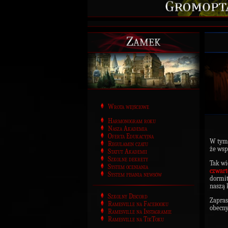
Zamek
Wrota wejściowe
Harmonogram roku
Nasza Akademia
Oferta Edukacyjna
W tym
Regulamin czatu
że wsp
Statut Akademii
Szkolne dekrety
Tak wi
System oceniania
czwart
System pisania newsów
dormi
naszą 
Szkolny Discord
Zapras
Ramesville na Facebooku
obecny
Ramesville na Instagramie
Ramesville na TikToku