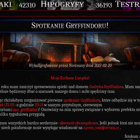
42310
36193
Spotkanie Gryffindoru!
Wykaligrafowane przez
Nieznany
dnia 2017-02-20
Moje Kochane Lwiątka!
 roku mam zaszczyt sprawowania opieki nad domem
Godryka Gryffindora
. Mam nad
ólnie będziemy dbać o szacunek naszego domu i miło spędzimy czas.
ęc chciałabym zorganizować pierwsze
spotkanie Gryffindoru
, które odbędzie się w t
ek(23.02)
o godzinie
20:15
w naszym przytulnym, czerwonym
torium(
amr_gryffindor
)! Omówimy na nim sprawy związane z wyborem prefekta or
kilku tygodniową przygodą.
zam wszystkich bardzo serdecznie-
obecność obowiązkowa
. Jeśli jednak ktoś nie mo
 niech poinformuje mnie wysyłając wiadomość na
katniss_rose@interia.pl
.
Ściskam mocn