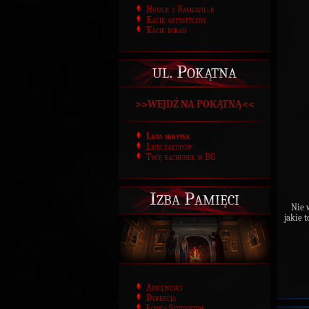
Humor z Ramesville
Kącik artystyczny
Kącik porad
ul. Pokątna
>>WEJDŹ NA POKĄTNĄ<<
Lista skrytek
Lista zakupów
Twój rachunek w BG
Izba Pamięci
Nie 
jakie 
Absolwenci
Dyrekcja
Łowca Studentów