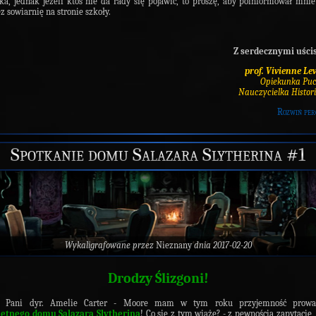
ka, jednak jeżeli ktoś nie da rady się pojawić, to proszę, aby poinformował mni
z sowiarnię na stronie szkoły.
Z serdecznymi uści
prof. Vivienne Le
Opiekunka Pu
Nauczycielka Histori
Rozwiń per
Spotkanie domu Salazara Slytherina #1
Wykaligrafowane przez
Nieznany
dnia 2017-02-20
Drodzy Ślizgoni!
i Pani dyr. Amelie Carter - Moore mam w tym roku przyjemność prowa
hetnego domu Salazara Slytherina
! Co się z tym wiąże? - z pewnością zapytacie, 