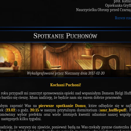
prof. Katni
Opiekunka Gryf
Nauczycielka Obrony przed Czarn
Rozwiń per
Spotkanie Puchonów
Wykaligrafowane przez
Nieznany
dnia 2017-02-20
Kochani Puchoni!
roku przypadł mi zaszczyt sprawowania opieki nad wspaniałym Domem Helgi Huff
o bardzo się cieszę. Mam nadzieję, że będzie nam się razem dobrze pracowało.
łabym zaprosić Was na
pierwsze spotkanie Domu
, które odbędzie się w naj
ek (
23.02
) o godz.
20:15
w naszym przytulnym dormitorium (
amr_hufflepuff
). 
 omówimy wybór prefekta oraz wiele istotnych kwestii odnośnie naszej współp
e następnych kilku tygodni.
dzieję, że wszyscy się zjawicie, ponieważ będą na Was czekały pyszne ciasteczka i