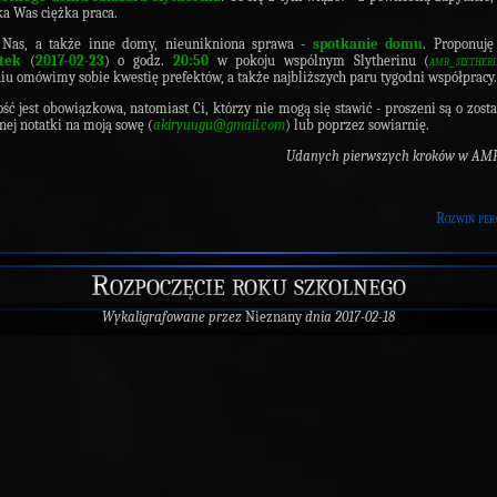
ka Was ciężka praca.
 Nas, a także inne domy, nieunikniona sprawa -
spotkanie domu
. Proponuję
tek
(
2017-02-23
) o godz.
20:50
w pokoju wspólnym Slytherinu (
amr_slyther
iu omówimy sobie kwestię prefektów, a także najbliższych paru tygodni współpracy.
ść jest obowiązkowa, natomiast Ci, którzy nie mogą się stawić - proszeni są o zost
nej notatki na moją sowę (
akiryuugu@gmail.com
) lub poprzez sowiarnię.
Udanych pierwszych kroków w AMR
Rozwiń per
Rozpoczęcie roku szkolnego
Wykaligrafowane przez
Nieznany
dnia 2017-02-18