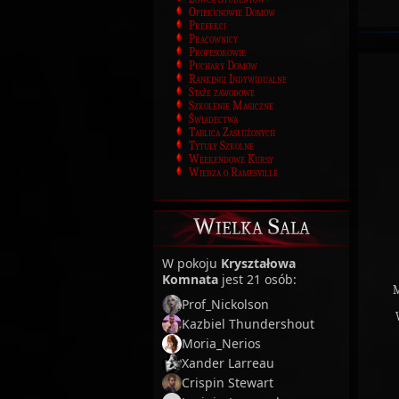
Opiekunowie Domów
Prefekci
Pracownicy
Profesorowie
Puchary Domów
Rankingi Indywidualne
Staże zawodowe
Szkolenie Magiczne
Świadectwa
Tablica Zasłużonych
Tytuły Szkolne
Weekendowe Kursy
Wiedza o Ramesville
Wielka Sala
W pokoju
Kryształowa
Komnata
jest 21 osób:
M
Prof_Nickolson
Kazbiel Thundershout
Moria_Nerios
Xander Larreau
Crispin Stewart