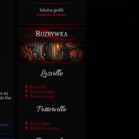
Szkolny grafik
Isabella Stewart
Rozrywka
Kup kupon!
Zasady losowania
sz się
Historia losowań
 do Nas
Zasady zabawy
gamin >
Mistrz Potterville