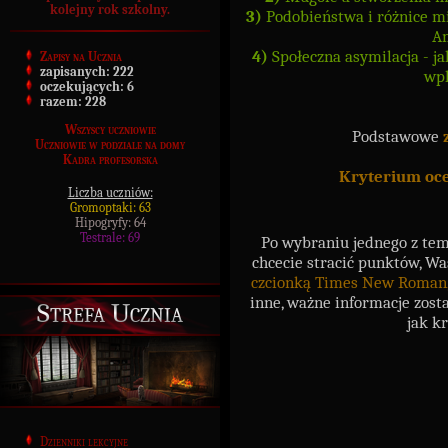
kolejny rok szkolny.
3)
Podobieństwa i różnice mi
Am
4)
Społeczna asymilacja - j
Zapisy na Ucznia
zapisanych:
222
wpl
oczekujących:
6
razem:
228
Wszyscy uczniowie
Podstawowe
Uczniowie w podziale na domy
Kadra profesorska
Kryterium oc
Liczba uczniów:
Gromoptaki: 63
Hipogryfy: 64
Testrale: 69
Po wybraniu jednego z tema
chcecie stracić punktów, W
czcionką Times New Roman, 
inne, ważne informacje zost
Strefa Ucznia
jak k
Dzienniki lekcyjne