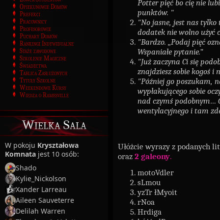
Potter pięć bo cię nie lub
Opiekunowie Domów
punktów. "
Prefekci
"No jasne, jest nas tylk
Pracownicy
Profesorowie
dodatek nie wolno użyć 
Puchary Domów
"Bardzo. „Podaj pięć oz
Rankingi Indywidualne
Wspaniałe pytanie.”
Staże zawodowe
Szkolenie Magiczne
"Już zaczyna Ci się podo
Świadectwa
znajdziesz sobie kogoś i n
Tablica Zasłużonych
"Później go poszukam, n
Tytuły Szkolne
Weekendowe Kursy
wypłakującego sobie ocz
Wiedza o Ramesville
nad czymś podobnym… Ocz
wentylacyjnego i tam zd
Wielka Sala
W pokoju
Kryształowa
Ułóżcie wyrazy z podanych li
Komnata
jest 10 osób:
oraz
2 galeony
.
Shado
motoVdler
Kylie_Nickolson
sLmou
Xander Larreau
yzTr łMyoit
Aileen Sauveterre
rNoa
Delilah Warren
Hrdiga