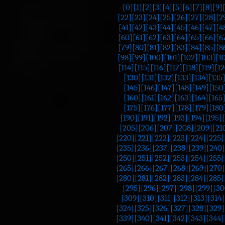
[0]
[1]
[2]
[3]
[4]
[5]
[6]
[7]
[8]
[9]
[22]
[23]
[24]
[25]
[26]
[27]
[28]
[2
[41]
[42]
[43]
[44]
[45]
[46]
[47]
[4
[60]
[61]
[62]
[63]
[64]
[65]
[66]
[6
[79]
[80]
[81]
[82]
[83]
[84]
[85]
[8
[98]
[99]
[100]
[101]
[102]
[103]
[1
[114]
[115]
[116]
[117]
[118]
[119]
[12
[130]
[131]
[132]
[133]
[134]
[135
[145]
[146]
[147]
[148]
[149]
[150
[160]
[161]
[162]
[163]
[164]
[165
[175]
[176]
[177]
[178]
[179]
[180
[190]
[191]
[192]
[193]
[194]
[195]
[205]
[206]
[207]
[208]
[209]
[21
[220]
[221]
[222]
[223]
[224]
[225]
[235]
[236]
[237]
[238]
[239]
[240]
[250]
[251]
[252]
[253]
[254]
[255]
[265]
[266]
[267]
[268]
[269]
[270]
[280]
[281]
[282]
[283]
[284]
[285]
[295]
[296]
[297]
[298]
[299]
[30
[309]
[310]
[311]
[312]
[313]
[314]
[324]
[325]
[326]
[327]
[328]
[329]
[339]
[340]
[341]
[342]
[343]
[344]