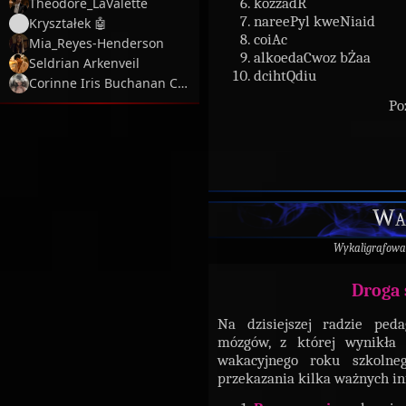
kóżżadR
Theodore_LaValette
nareePyl kweNiaid
Kryształek 🤖
coiAc
Mia_Reyes-Henderson
alkoedaCwoz bŻaa
Seldrian Arkenveil
dcihtQdiu
Corinne Iris Buchanan Coltrane
Po
Wak
Wykaligrafowa
Droga 
Na dzisiejszej radzie ped
mózgów, z której wynikła
wakacyjnego roku szkol
przekazania kilka ważnych in