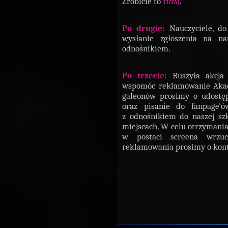
Zrobicie to
tutaj
.
Po drugie:
Nauczyciele, do
wysłanie zgłoszenia na n
odnośnikiem.
Po trzecie:
Ruszyła akcja 
wspomóc reklamowanie Akade
galeonów prosimy o udostę
oraz pisanie do fanpage'ó
z odnośnikiem do naszej sz
miejscach. W celu otrzymania
w postaci screena wrzu
reklamowania prosimy o kont