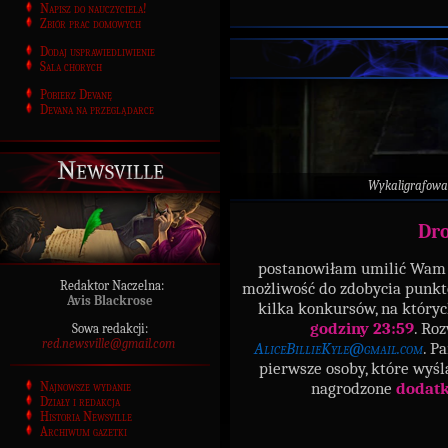
Napisz do nauczyciela!
Zbiór prac domowych
Dodaj usprawiedliwienie
Sala chorych
Pobierz Devanę
Devana na przeglądarce
Newsville
Wykaligrafowa
Dro
postanowiłam umilić Wam o
Redaktor Naczelna:
możliwość do zdobycia punk
Avis Blackrose
kilka konkursów, na który
godziny 23:59
. Ro
Sowa redakcji:
red.newsville@gmail.com
AliceBillieKyle@gmail.com
. P
pierwsze osoby, które wyś
nagrodzone
dodat
Najnowsze wydanie
Działy i redakcja
Historia Newsville
Archiwum gazetki