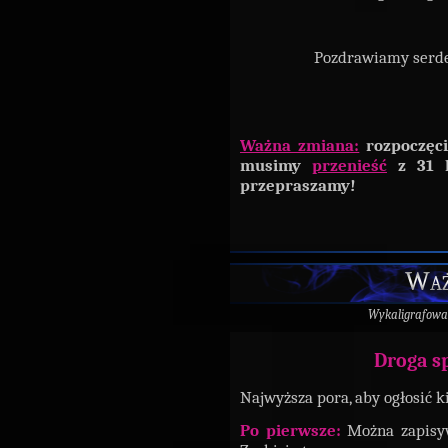
Pozdrawiamy serdec
Ważna zmiana:
rozpoczęci
musimy
przenieść
z 31 
przepraszamy!
Waż
Wykaligrafowa
Droga s
Najwyższa pora, aby ogłosić k
Po pierwsze:
Można zapisyw