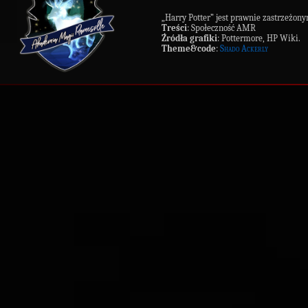
„Harry Potter” jest prawnie zastrzeż
Treści
: Społeczność AMR
Źródła grafiki
: Pottermore, HP Wiki.
Theme&code
:
Shado Ackerly