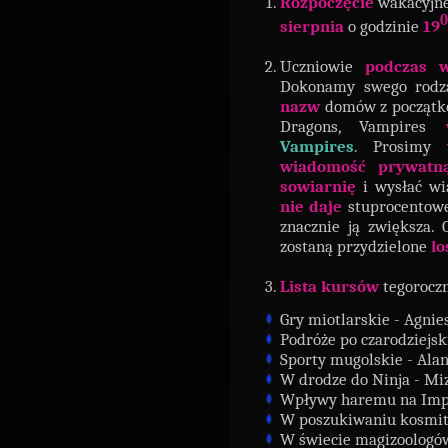
Rozpoczęcie
wakacyjne
0
sierpnia
o godzinie
19
Uczniowie
podczas w
Dokonamy swego rod
nazw
domów z początkó
Dragons, Vampires
Vampires
. Prosimy
wiadomość prywatną
sowiarnię
i wysłać wi
nie daje
stuprocentowej
znacznie ją zwiększa. 
zostaną przydzielone
l
Lista
kursów
tegorocz
Gry miotlarskie - Agni
Podróże po czarodziejski
Sporty mugolskie - Al
W drodze do Ninja - Mi
Wpływy haremu na Imp
W poszukiwaniu kosmi
W świecie magizoologó