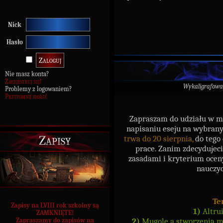
Nick
Hasło
Nie masz konta?
Zarejestruj się!
Wykaligrafowa
Problemy z logowaniem?
Przypomnij hasło!
Zapraszam do udziału w m
napisaniu eseju na wybrany
Zapisy
trwa do 20 sierpnia,
do tego 
prace. Zanim zdecydujecie
zasadami i kryterium oceny
nauczyc
Te
Zapisy na LVIII rok szkolny są
1)
Altru
ZAMKNIĘTE!
2)
Mugole a stworzenia ma
Zapraszamy do zapisów na