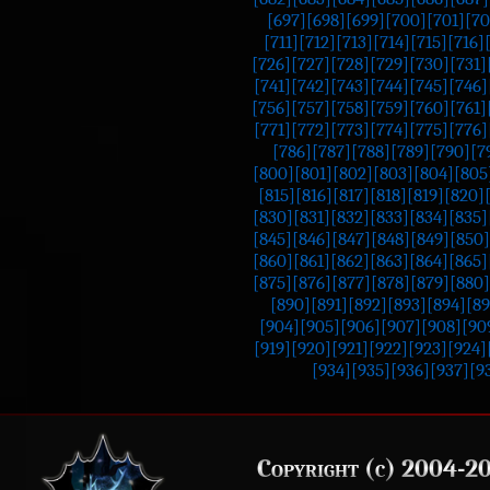
[697]
[698]
[699]
[700]
[701]
[70
[711]
[712]
[713]
[714]
[715]
[716]
[726]
[727]
[728]
[729]
[730]
[731]
[741]
[742]
[743]
[744]
[745]
[746]
[756]
[757]
[758]
[759]
[760]
[761]
[771]
[772]
[773]
[774]
[775]
[776]
[786]
[787]
[788]
[789]
[790]
[7
[800]
[801]
[802]
[803]
[804]
[805
[815]
[816]
[817]
[818]
[819]
[820]
[830]
[831]
[832]
[833]
[834]
[835]
[845]
[846]
[847]
[848]
[849]
[850]
[860]
[861]
[862]
[863]
[864]
[865]
[875]
[876]
[877]
[878]
[879]
[880]
[890]
[891]
[892]
[893]
[894]
[89
[904]
[905]
[906]
[907]
[908]
[90
[919]
[920]
[921]
[922]
[923]
[924]
[934]
[935]
[936]
[937]
[9
Copyright (c) 2004-2