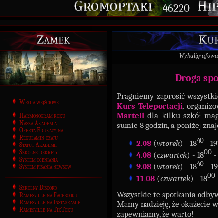
46220
Zamek
Kur
Wykaligrafowa
Droga spo
Pragniemy zaprosić wszystkic
Wrota wejściowe
Kurs Teleportacji
, organiz
Martell
dla kilku szkół mag
Harmonogram roku
Nasza Akademia
sumie 8 godzin, a poniżej zn
Oferta Edukacyjna
Regulamin czatu
40
2.08
(
wtorek
) - 18
- 19
Statut Akademii
00
Szkolne dekrety
4.08
(
czwartek
) - 18
-
System oceniania
40
9.08
(
wtorek
) - 18
- 19
System pisania newsów
00
11.08
(
czwartek
) - 18
Szkolny Discord
Wszystkie te spotkania odby
Ramesville na Facebooku
Ramesville na Instagramie
Mamy nadzieję, że okażecie 
Ramesville na TikToku
zapewniamy, że warto!