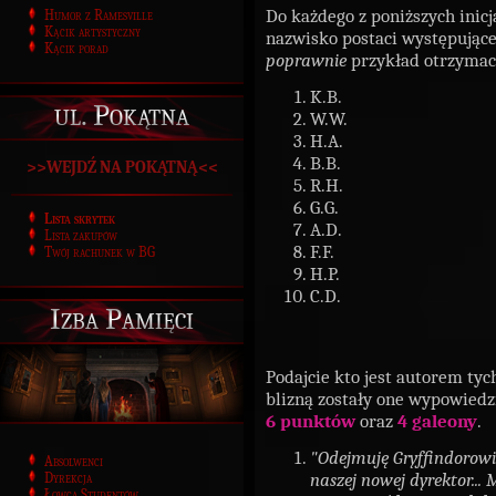
Do każdego z poniższych inic
Humor z Ramesville
Kącik artystyczny
nazwisko postaci występujące
Kącik porad
poprawnie
przykład otrzyma
K.B.
ul. Pokątna
W.W.
H.A.
B.B.
>>WEJDŹ NA POKĄTNĄ<<
R.H.
G.G.
Lista skrytek
A.D.
Lista zakupów
F.F.
Twój rachunek w BG
H.P.
C.D.
Izba Pamięci
Podajcie kto jest autorem tyc
blizną zostały one wypowiedz
6 punktów
oraz
4 galeony
.
"Odejmuję Gryffindorowi
Absolwenci
naszej nowej dyrektor... 
Dyrekcja
Łowca Studentów