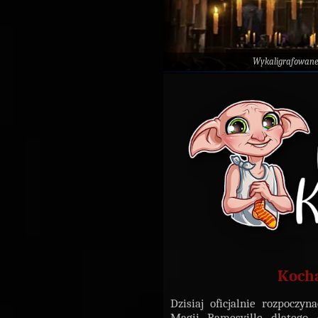
Wykaligrafowane
Kocha
Dzisiaj oficjalnie rozpocz
Magii Ramesville, dlatego,