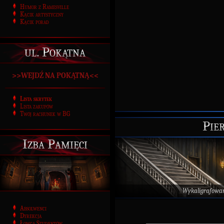
Humor z Ramesville
Kącik artystyczny
Kącik porad
ul. Pokątna
>>WEJDŹ NA POKĄTNĄ<<
Lista skrytek
Lista zakupów
Twój rachunek w BG
Pier
Izba Pamięci
Wykaligrafowa
Absolwenci
Dyrekcja
Łowca Studentów