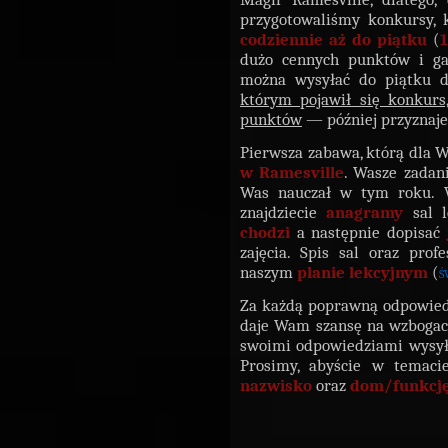
przygotowaliśmy konkursy, k
codziennie aż do piątku
(
1
dużo cennych punktów i ga
można wysyłać do piątku d
którym pojawił się konkurs,
punktów
— później przyznaje
Pierwsza zabawa, którą dla 
w Ramesville
. Wasze zadani
Was nauczał w tym roku. W
znajdziecie
anagramy
sal 
chodzi
a następnie dopisać
zajęcia. Spis sal oraz pro
naszym
planie lekcyjnym
(
ś
Za każdą poprawną odpowied
daje Wam szansę na wzbogac
swoimi odpowiedziami wysył
Prosimy, abyście w temaci
nazwisko
oraz
dom/funkcj