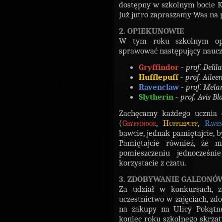
dostępny w szkolnym bocie 
Już jutro zapraszamy Was na 
2. OPIEKUNOWIE
W tym roku szkolnym op
sprawować następujący nauczy
Gryffindor
-
prof. Deli
Hufflepuff
-
prof. Ailee
Ravenclaw
-
prof. Mela
Slytherin
-
prof. Avis B
Zachęcamy każdego ucznia
(
Gryffindor
,
Hufflepuff
,
Rave
bawcie, jednak pamiętajcie, 
Pamiętajcie również, że 
pomieszczeniu jednocześni
korzystacie z czatu.
3. ZDOBYWANIE GALEONÓ
Za udział w konkursach, z
uczestnictwo w zajęciach, z
na zakupy na Ulicy Pokątne
koniec roku szkolnego skrz