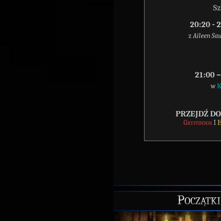
Sz
20:20 -
z
Aileen Sau
21:00 
w
K
PRZEJDŹ D
Gryffindor
I
H
Początki