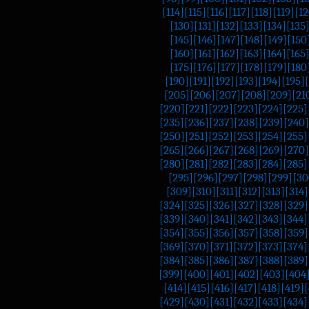
[114]
[115]
[116]
[117]
[118]
[119]
[12
[130]
[131]
[132]
[133]
[134]
[135
[145]
[146]
[147]
[148]
[149]
[150
[160]
[161]
[162]
[163]
[164]
[165
[175]
[176]
[177]
[178]
[179]
[180
[190]
[191]
[192]
[193]
[194]
[195]
[205]
[206]
[207]
[208]
[209]
[21
[220]
[221]
[222]
[223]
[224]
[225]
[235]
[236]
[237]
[238]
[239]
[240]
[250]
[251]
[252]
[253]
[254]
[255]
[265]
[266]
[267]
[268]
[269]
[270]
[280]
[281]
[282]
[283]
[284]
[285]
[295]
[296]
[297]
[298]
[299]
[30
[309]
[310]
[311]
[312]
[313]
[314]
[324]
[325]
[326]
[327]
[328]
[329]
[339]
[340]
[341]
[342]
[343]
[344]
[354]
[355]
[356]
[357]
[358]
[359]
[369]
[370]
[371]
[372]
[373]
[374]
[384]
[385]
[386]
[387]
[388]
[389]
[399]
[400]
[401]
[402]
[403]
[404
[414]
[415]
[416]
[417]
[418]
[419]
[
[429]
[430]
[431]
[432]
[433]
[434]