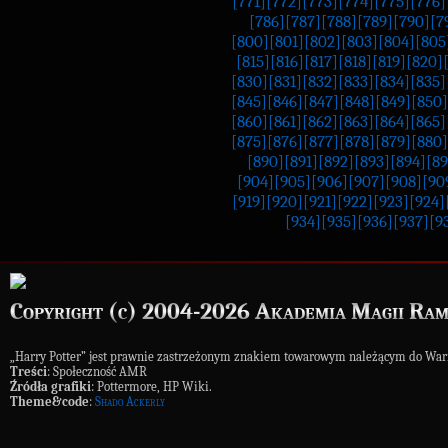
[771]
[772]
[773]
[774]
[775]
[776]
[786]
[787]
[788]
[789]
[790]
[7
[800]
[801]
[802]
[803]
[804]
[805
[815]
[816]
[817]
[818]
[819]
[820]
[830]
[831]
[832]
[833]
[834]
[835]
[845]
[846]
[847]
[848]
[849]
[850]
[860]
[861]
[862]
[863]
[864]
[865]
[875]
[876]
[877]
[878]
[879]
[880]
[890]
[891]
[892]
[893]
[894]
[89
[904]
[905]
[906]
[907]
[908]
[90
[919]
[920]
[921]
[922]
[923]
[924]
[934]
[935]
[936]
[937]
[9
Copyright (c) 2004-2026 Akademia Magii Ram
„Harry Potter” jest prawnie zastrzeżonym znakiem towarowym należącym do War
Treści
: Społeczność AMR
Źródła grafiki
: Pottermore, HP Wiki.
Theme&code
:
Shado Ackerly