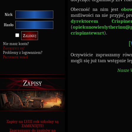
Obecność na nim jest
obo
możliwości na nie przyjść, p
Nick
dyrektorem Crispin
Hasło
(
opiekunowieslytherinu@
crispinstewart
).
[
Nie masz konta?
Zarejestruj się!
Problemy z logowaniem?
Oczywiście zapraszamy rów
Przypomnij hasło!
mogli się już tam wstępnie l
Nasze W
Zapisy
Zapisy na LVIII rok szkolny są
ZAMKNIĘTE!
Zapraszamy do zapisów na