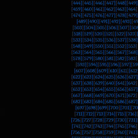
[444]
[445]
[446]
[447]
[448]
[449]
[459]
[460]
[461]
[462]
[463]
[464]
[474]
[475]
[476]
[477]
[478]
[479]
[489]
[490]
[491]
[492]
[493]
[4
[503]
[504]
[505]
[506]
[507]
[50
[518]
[519]
[520]
[521]
[522]
[523]
[533]
[534]
[535]
[536]
[537]
[538]
[548]
[549]
[550]
[551]
[552]
[553]
[563]
[564]
[565]
[566]
[567]
[568]
[578]
[579]
[580]
[581]
[582]
[583]
[593]
[594]
[595]
[596]
[597]
[59
[607]
[608]
[609]
[610]
[611]
[612
[622]
[623]
[624]
[625]
[626]
[627]
[637]
[638]
[639]
[640]
[641]
[642]
[652]
[653]
[654]
[655]
[656]
[657]
[667]
[668]
[669]
[670]
[671]
[672]
[682]
[683]
[684]
[685]
[686]
[687]
[697]
[698]
[699]
[700]
[701]
[70
[711]
[712]
[713]
[714]
[715]
[716]
[726]
[727]
[728]
[729]
[730]
[731]
[741]
[742]
[743]
[744]
[745]
[746]
[756]
[757]
[758]
[759]
[760]
[761]