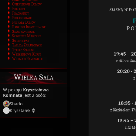
Opiekunowie Domów
Prefekci
KLIKNIJ W WYB
Pracownicy
Profesorowie
Puchary Domów
Rankingi Indywidualne
P O 
Staże zawodowe
Szkolenie Magiczne
Świadectwa
Tablica Zasłużonych
Tytuły Szkolne
19:45 – 
Weekendowe Kursy
Wiedza o Ramesville
z
Aileen Sau
20:20 -
Wielka Sala
z
W pokoju
Kryształowa
Komnata
jest 2 osób:
18:35 -
Shado
Kryształek 🤖
z
Kazbielem T
19:45 –
z
Iz M