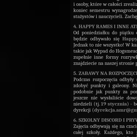
i osoby, które w całości zreal
koniec semestru wynagrodzen
stażystów i nauczycieli.
Zachę
4. HAPPY RAMES I INNE A
Od poniedziałku do piątku 
będzie odbywało się
Happ
Jednak to nie wszystko! W k
takie jak Wypad do Hogsmeade
zupełnie inne formy rozryw
znajdziecie na naszej stroni
5. ZABAWY NA ROZPOCZĘC
Podczas rozpoczęcia odbyły 
zdobyć punkty i galeony. Ni
podobnie jak punkty za po
jeszcze nie wysłaliście do
niedzieli (tj.
19 stycznia
) - 
dyrekcji (
dyrekcja.amr@gm
6. SZKOLNY DISCORD I P
Zajęcia odbywają się na czaci
całej szkoły. Każdego, kto