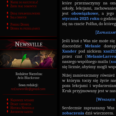
Napisz do nauczyciela!
które przeznaczymy na omó
Zbiór prac domowych
szkoły, lekcjami, zachowani
jest
obowiązkowe
, a jeg
Dodaj usprawiedliwienie
Sala chorych
stycznia 2025 roku
o godzin
się na czacie Polfan, do które
Pobierz Devanę
Devana na przeglądarce
[
Zapraszamy
Jeśli ktoś z Was nie może się
Newsville
discordzie:
Melanie
dostęp
Xander
pod nickiem
xan21
przez czat (
MelanieLarre
naszego wspólnego maila (
ra
się licznie, abyśmy mogli wsp
Redaktor Naczelna:
Niżej zamieszczamy również
Avis Blackrose
w którym toczy się życie n
poza lekcjami i wydarzeniam
Sowa redakcji:
red.newsville@gmail.com
Kruk przyjmowany jest w nasz
[
Wpadajcie 
Najnowsze wydanie
Działy i redakcja
Serdecznie zapraszamy Was 
Historia Newsville
Archiwum gazetki
zobaczenia
dziś wieczorem.