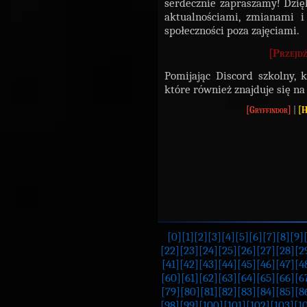
serdecznie zapraszamy! Dzię
aktualnościami, zmianami i
społeczności poza zajęciami.
[Przejdź
Pomijając Discord szkolny,
które również znajduje się na
[
Gryffindor
]
|
[
H
[0]
[1]
[2]
[3]
[4]
[5]
[6]
[7]
[8]
[9]
[22]
[23]
[24]
[25]
[26]
[27]
[28]
[2
[41]
[42]
[43]
[44]
[45]
[46]
[47]
[4
[60]
[61]
[62]
[63]
[64]
[65]
[66]
[6
[79]
[80]
[81]
[82]
[83]
[84]
[85]
[8
[98]
[99]
[100]
[101]
[102]
[103]
[1