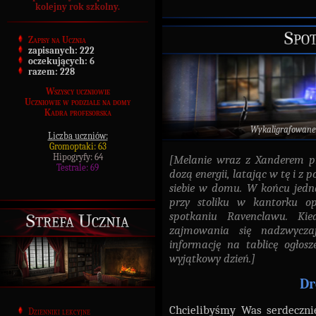
kolejny rok szkolny.
Spo
Zapisy na Ucznia
zapisanych:
222
oczekujących:
6
razem:
228
Wszyscy uczniowie
Uczniowie w podziale na domy
Kadra profesorska
Wykaligrafowane
Liczba uczniów:
Gromoptaki: 63
Hipogryfy: 64
[Melanie wraz z Xanderem p
Testrale: 69
dozą energii, latając w tę i z
siebie w domu. W końcu jedna
przy stoliku w kantorku op
spotkaniu Ravenclawu. Ki
Strefa Ucznia
zajmowania się nadzwycza
informację na tablicę ogłosz
wyjątkowy dzień.]
Dr
Chcielibyśmy Was serdeczni
Dzienniki lekcyjne