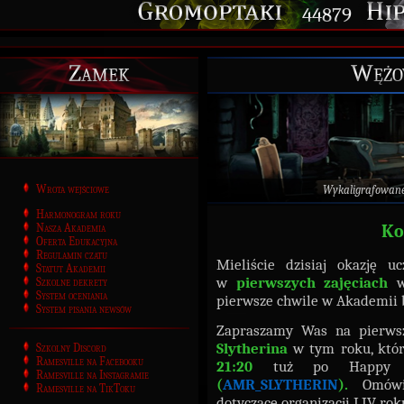
44879
Zamek
Wężow
Wrota wejściowe
Wykaligrafowan
Harmonogram roku
Nasza Akademia
Ko
Oferta Edukacyjna
Regulamin czatu
Mieliście dzisiaj okazję u
Statut Akademii
w
pierwszych zajęciach
w 
Szkolne dekrety
System oceniania
pierwsze chwile w Akademii 
System pisania newsów
Zapraszamy Was na pierw
Slytherina
w tym roku, któr
Szkolny Discord
Ramesville na Facebooku
21:20
tuż po Happ
Ramesville na Instagramie
(
AMR_SLYTHERIN
).
Omówim
Ramesville na TikToku
dotyczące organizacji LIV rok