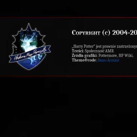
Copyright (c) 2004-2
„Harry Potter” jest prawnie zastrzeż
Treści
: Społeczność AMR
Źródła grafiki
: Pottermore, HP Wiki.
Theme&code
:
Shado Ackerly