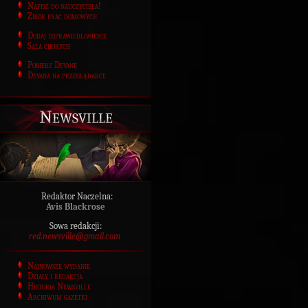
Napisz do nauczyciela!
Zbiór prac domowych
Dodaj usprawiedliwienie
Sala chorych
Pobierz Devanę
Devana na przeglądarce
Newsville
Redaktor Naczelna:
Avis Blackrose
Sowa redakcji:
red.newsville@gmail.com
Najnowsze wydanie
Działy i redakcja
Historia Newsville
Archiwum gazetki