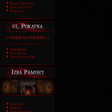
Humor z Ramesville
Kącik artystyczny
Kącik porad
ul. Pokątna
>>WEJDŹ NA POKĄTNĄ<<
Lista skrytek
Lista zakupów
Twój rachunek w BG
Izba Pamięci
Absolwenci
Dyrekcja
Łowca Studentów