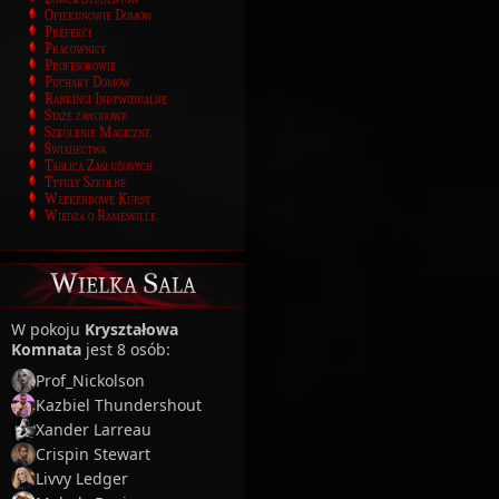
Opiekunowie Domów
Prefekci
Pracownicy
Profesorowie
Puchary Domów
Rankingi Indywidualne
Staże zawodowe
Szkolenie Magiczne
Świadectwa
Tablica Zasłużonych
Tytuły Szkolne
Weekendowe Kursy
Wiedza o Ramesville
Wielka Sala
W pokoju
Kryształowa
Komnata
jest 8 osób:
Prof_Nickolson
Kazbiel Thundershout
Xander Larreau
Crispin Stewart
Livvy Ledger