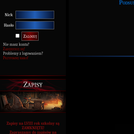
Podsu
Nick
Hasło
Nie masz konta?
Zarejestruj się!
Problemy z logowaniem?
Przypomnij hasło!
Zapisy
Zapisy na LVIII rok szkolny są
ZAMKNIĘTE!
Zapraszamy do zapisów na