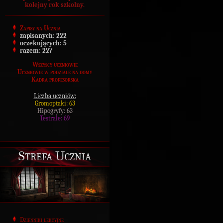
kolejny rok szkolny.
Zapisy na Ucznia
zapisanych:
222
oczekujących:
5
razem:
227
Wszyscy uczniowie
Uczniowie w podziale na domy
Kadra profesorska
Liczba uczniów:
Gromoptaki: 63
Hipogryfy: 63
Testrale: 69
Strefa Ucznia
Dzienniki lekcyjne