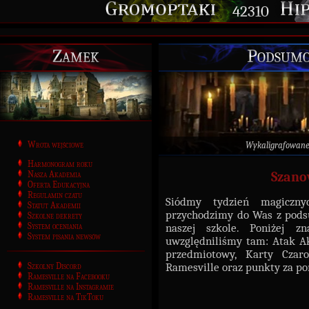
42310
Zamek
Podsumo
Wrota wejściowe
Wykaligrafowane
Harmonogram roku
Nasza Akademia
Szano
Oferta Edukacyjna
Regulamin czatu
Siódmy tydzień magiczny
Statut Akademii
przychodzimy do Was z pods
Szkolne dekrety
System oceniania
naszej szkole. Poniżej zn
System pisania newsów
uwzględniliśmy tam: Atak Ak
przedmiotowy, Karty Czar
Szkolny Discord
Ramesville oraz punkty za p
Ramesville na Facebooku
Ramesville na Instagramie
Ramesville na TikToku