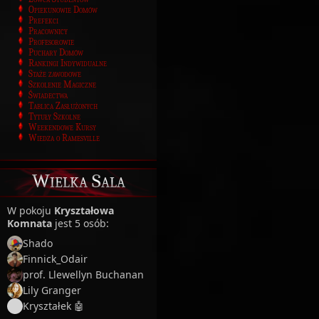
Opiekunowie Domów
Prefekci
Pracownicy
Profesorowie
Puchary Domów
Rankingi Indywidualne
Staże zawodowe
Szkolenie Magiczne
Świadectwa
Tablica Zasłużonych
Tytuły Szkolne
Weekendowe Kursy
Wiedza o Ramesville
Wielka Sala
W pokoju
Kryształowa
Komnata
jest 5 osób:
Shado
Finnick_Odair
prof. Llewellyn Buchanan
Lily Granger
Kryształek 🤖