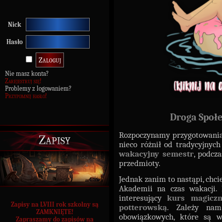
Nick
Hasło
Nie masz konta?
Zarejestruj się!
Problemy z logowaniem?
Przypomnij hasło!
Droga Społe
Rozpoczynamy przygotowani
Zapisy
nieco różnił od tradycyjnyc
wakacyjny semestr
, podcz
przedmioty.
Jednak zanim to nastąpi, chc
Akademii na czas wakacji.
interesujący
kurs magiczn
Zapisy na LVIII rok szkolny są
potterowską
. Zależy nam
ZAMKNIĘTE!
obowiązkowych, które są w
Zapraszamy do zapisów na