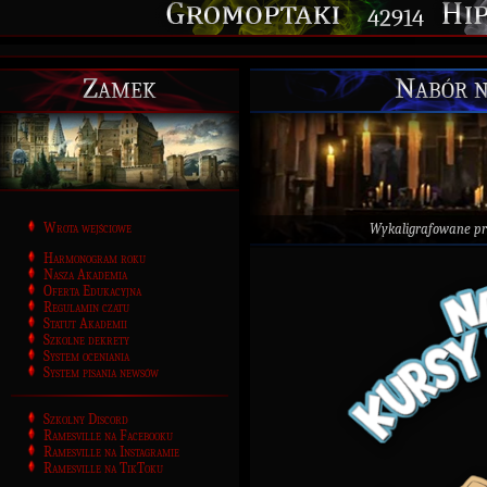
42914
Zamek
Nabór n
Wrota wejściowe
Wykaligrafowane p
Harmonogram roku
Nasza Akademia
Oferta Edukacyjna
Regulamin czatu
Statut Akademii
Szkolne dekrety
System oceniania
System pisania newsów
Szkolny Discord
Ramesville na Facebooku
Ramesville na Instagramie
Ramesville na TikToku