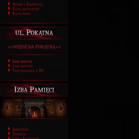
Humor z Ramesville
Kącik artystyczny
Kącik porad
ul. Pokątna
>>WEJDŹ NA POKĄTNĄ<<
Lista skrytek
Lista zakupów
Twój rachunek w BG
Izba Pamięci
Absolwenci
Dyrekcja
Łowca Studentów