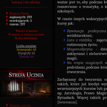
ważne jest to, aby podczas 
kolejny rok szkolny.
rozszerzono o tematykę, o 
szkolnych.
Zapisy na Ucznia
zapisanych:
222
W czasie innych wakacyjnych
oczekujących:
5
kursy jak:
razem:
227
Dywinacja praktyczna
Wszyscy uczniowie
Uczniowie w podziale na domy
wróżbiarskimi;
Kadra profesorska
Lato z różdżką
- zajęci
codziennym życiu;
Liczba uczniów:
Magomedycyna
- dzi
Gromoptaki: 63
Hipogryfy: 63
zaklęciami i zielarstw
Testrale: 69
magii;
Na tropie magiczych s
podróżami, podczas któ
stworzenia.
Strefa Ucznia
Zachęcamy do tworzenia c
takich, które już kiedyś w
wcześniejszych kursów lub prz
np. Astrologia, Prawo Magi
Rytuałach. Więcej takich pr
[świstoklik]
.
Dzienniki lekcyjne