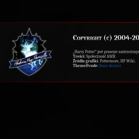
Copyright (c) 2004-2
„Harry Potter” jest prawnie zastrzeż
Treści
: Społeczność AMR
Źródła grafiki
: Pottermore, HP Wiki.
Theme&code
:
Shado Ackerly