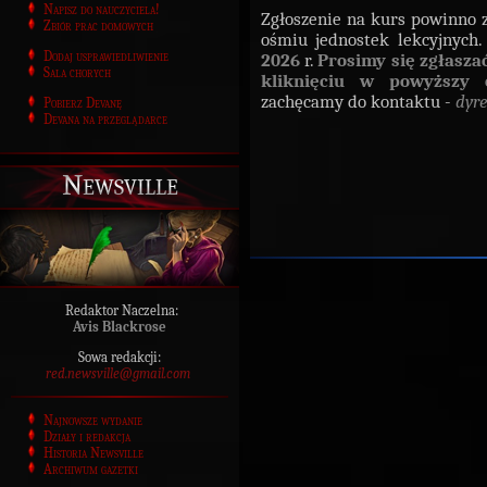
Napisz do nauczyciela!
Zgłoszenie na kurs powinno z
Zbiór prac domowych
ośmiu jednostek lekcyjnych
Dodaj usprawiedliwienie
2026
r.
Prosimy się zgłasza
Sala chorych
kliknięciu w powyższy 
zachęcamy do kontaktu -
dyr
Pobierz Devanę
Devana na przeglądarce
Newsville
Redaktor Naczelna:
Avis Blackrose
Sowa redakcji:
red.newsville@gmail.com
Najnowsze wydanie
Działy i redakcja
Historia Newsville
Archiwum gazetki