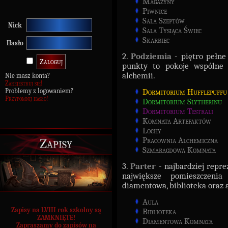
Magazyny
Piwnice
Sala Szeptów
Nick
Sala Tysiąca Świec
Skarbiec
Hasło
2.
Podziemia
- piętro pełne 
punkty to pokoje wspólne 
alchemii.
Nie masz konta?
Zarejestruj się!
Problemy z logowaniem?
Dormitorium Hufflepuffu
Przypomnij hasło!
Dormitorium Slytherinu
Dormitorium Testrali
Komnata Artefaktów
Lochy
Zapisy
Pracownia Alchemiczna
Szmaragdowa Komnata
3.
Parter
- najbardziej repre
największe pomieszczeni
diamentowa, biblioteka oraz 
Aula
Zapisy na LVIII rok szkolny są
Biblioteka
ZAMKNIĘTE!
Diamentowa Komnata
Zapraszamy do zapisów na