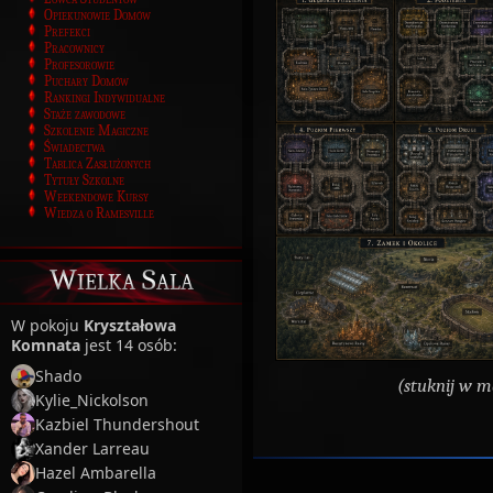
Opiekunowie Domów
Prefekci
Pracownicy
Profesorowie
Puchary Domów
Rankingi Indywidualne
Staże zawodowe
Szkolenie Magiczne
Świadectwa
Tablica Zasłużonych
Tytuły Szkolne
Weekendowe Kursy
Wiedza o Ramesville
Wielka Sala
W pokoju
Kryształowa
Komnata
jest 14 osób:
Shado
(stuknij w ma
Kylie_Nickolson
Kazbiel Thundershout
Xander Larreau
Hazel Ambarella