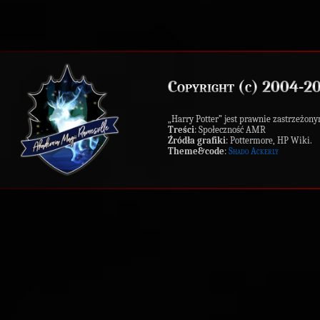
Copyright (c) 2004-2
„Harry Potter” jest prawnie zastrzeż
Treści
: Społeczność AMR
Źródła grafiki
: Pottermore, HP Wiki.
Theme&code
:
Shado Ackerly