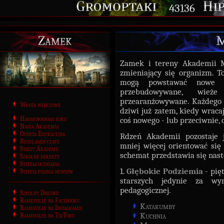
43136
Zamek
M
Zamek i tereny Akademii Ma
zmieniający się organizm. 
mogą powstawać nowe i 
przebudowywane, wież
przearanżowywane. Każdego s
Wrota wejściowe
dziwi już zatem, kiedy wrac
Harmonogram roku
coś nowego - lub przeciwnie, 
Nasza Akademia
Oferta Edukacyjna
Rdzeń Akademii pozostaje 
Regulamin czatu
mniej więcej orientować się
Statut Akademii
schemat przedstawia się nast
Szkolne dekrety
System oceniania
1.
Głębokie Podziemia
- pię
System pisania newsów
starszych jedynie za wy
pedagogicznej.
Szkolny Discord
Ramesville na Facebooku
Katakumby
Ramesville na Instagramie
Kuchnia
Ramesville na TikToku