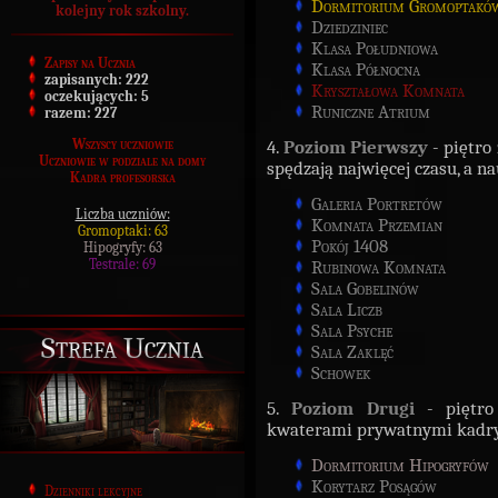
Dormitorium Gromoptakó
kolejny rok szkolny.
Dziedziniec
Klasa Południowa
Zapisy na Ucznia
Klasa Północna
zapisanych:
222
Kryształowa Komnata
oczekujących:
5
Runiczne Atrium
razem:
227
Wszyscy uczniowie
4.
Poziom Pierwszy
- piętro 
Uczniowie w podziale na domy
spędzają najwięcej czasu, a n
Kadra profesorska
Galeria Portretów
Liczba uczniów:
Komnata Przemian
Gromoptaki: 63
Pokój 1408
Hipogryfy: 63
Testrale: 69
Rubinowa Komnata
Sala Gobelinów
Sala Liczb
Sala Psyche
Strefa Ucznia
Sala Zaklęć
Schowek
5.
Poziom Drugi
- piętro 
kwaterami prywatnymi kadry 
Dormitorium Hipogryfów
Korytarz Posągów
Dzienniki lekcyjne