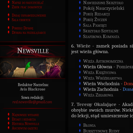
Nawiedzone Skrzydło
Napisz do nauczyciela!
Zbiór prac domowych
Pokój Nauczycielski
Pokój Redakcji
Dodaj usprawiedliwienie
Pokój Życzeń
Sala chorych
Sala Pamięci
Pobierz Devanę
Skrzydło Szpitalne
Devana na przeglądarce
Szafirowa Komnata
6.
Wieże
- zamek posiada si
Newsville
jest wieża główna.
Wieża Astronomiczna
Wieża Główna -
Pomiesz
Wieża Księżycowa
Wieża Wróżbiarstwa
Wieża Wschodnia -
Dorm
Redaktor Naczelna:
Wieża Zachodnia -
Dorm
Avis Blackrose
Wieża Zegarowa
Sowa redakcji:
red.newsville@gmail.com
7.
Tereny Okalające
- Akade
obrębie swoich murów. Niektó
Najnowsze wydanie
do lekcji, stąd umieszczenie i
Działy i redakcja
Historia Newsville
Błonia
Archiwum gazetki
Bursztynowe Ruiny