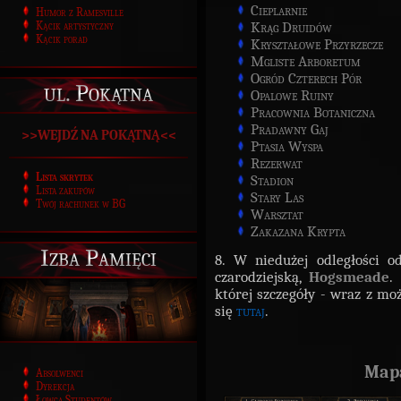
Cieplarnie
Humor z Ramesville
Kącik artystyczny
Krąg Druidów
Kącik porad
Kryształowe Przyrzecze
Mgliste Arboretum
Ogród Czterech Pór
ul. Pokątna
Opalowe Ruiny
Pracownia Botaniczna
Pradawny Gaj
>>WEJDŹ NA POKĄTNĄ<<
Ptasia Wyspa
Rezerwat
Lista skrytek
Stadion
Lista zakupów
Stary Las
Twój rachunek w BG
Warsztat
Zakazana Krypta
Izba Pamięci
8. W niedużej odległości 
czarodziejską,
Hogsmeade
.
której szczegóły - wraz z mo
się
tutaj
.
Map
Absolwenci
Dyrekcja
Łowca Studentów