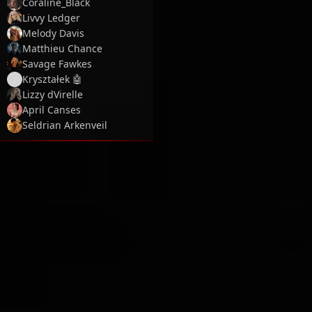
Coraline_Black
Livvy Ledger
Melody Davis
Matthieu Chance
Savage Fawkes
Kryształek 🤖
Lizzy dVirelle
April Canses
Seldrian Arkenveil